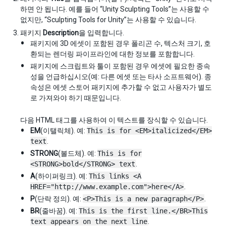
하면 안 됩니다. 예를 들어 “Unity Sculpting Tools”는 사용할 수
없지만, “Sculpting Tools for Unity”는 사용할 수 있습니다.
패키지
Description
을 입력합니다.
패키지에 3D 에셋이 포함된 경우 폴리곤 수, 텍스처 크기, 호
환되는 렌더링 파이프라인에 대한 정보를 포함합니다.
패키지에 스크립트와 툴이 포함된 경우 에셋에 필요한 종속
성을 언급하십시오(예: 다른 에셋 또는 타사 소프트웨어). 종
속성은 에셋 스토어 패키지에 추가할 수 없고 사용자가 별도
로 가져와야 하기 때문입니다.
다음 HTML 태그를 사용하여 이 텍스트를 장식할 수 있습니다.
EM
(이탤릭체). 예:
This is for <EM>italicized</EM>
text
.
STRONG
(볼드체). 예:
This is for
<STRONG>bold</STRONG> text
.
A
(하이퍼링크). 예:
This links <A
HREF="http://www.example.com">here</A>
.
P
(단락 정의). 예:
<P>This is a new paragraph</P>
.
BR
(줄바꿈). 예:
This is the first line.</BR>This
text appears on the next line
.