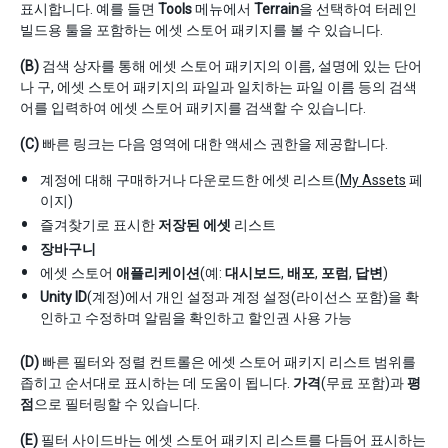
표시합니다. 예를 들면
Tools
메뉴에서
Terrain
을 선택하여 터레인
빌드용 툴을 포함하는 에셋 스토어 패키지를 볼 수 있습니다.
(B)
검색 상자를 통해 에셋 스토어 패키지의 이름, 설명에 있는 단어
나 구, 에셋 스토어 패키지의 파일과 일치하는 파일 이름 등의 검색
어를 입력하여 에셋 스토어 패키지를 검색할 수 있습니다.
(C)
빠른 링크는 다음 영역에 대한 액세스 권한을 제공합니다.
계정에 대해 구매하거나 다운로드한 에셋 리스트(
My Assets
페
이지)
즐겨찾기로 표시한
저장된 에셋
리스트
장바구니
에셋 스토어
애플리케이션
(예:
대시보드
,
배포
,
포럼
,
답변
)
Unity ID
(계정)에서 개인 설정과 계정 설정(라이선스 포함)을 확
인하고 수정하며 알림을 확인하고 할인권 사용 가능
(D)
빠른 필터와 정렬 컨트롤은 에셋 스토어 패키지 리스트 범위를
좁히고 순서대로 표시하는 데 도움이 됩니다.
가격
(무료 포함)과
평
점
으로 필터링할 수 있습니다.
(E)
필터 사이드바는 에셋 스토어 패키지 리스트를 다듬어 표시하는