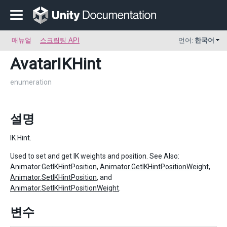
매뉴얼
스크립팅 API
언어:
한국어
AvatarIKHint
enumeration
설명
IK Hint.
Used to set and get IK weights and position. See Also:
Animator.GetIKHintPosition
,
Animator.GetIKHintPositionWeight
,
Animator.SetIKHintPosition
, and
Animator.SetIKHintPositionWeight
.
변수