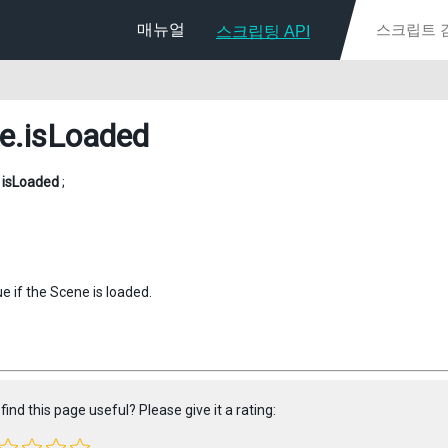
매뉴얼
스크립팅 API
e
.isLoaded
l
isLoaded
;
e if the Scene is loaded.
find this page useful? Please give it a rating: