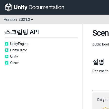
Version:
2021.2
Scen
스크립팅 API
UnityEngine
public boo
UnityEditor
Unity
설명
Other
Returns tru
Did you 