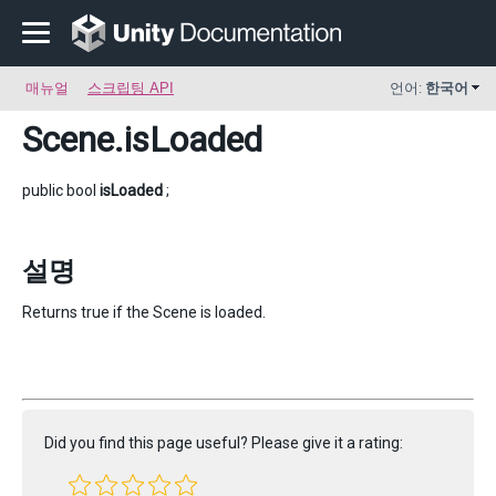
매뉴얼
스크립팅 API
언어:
한국어
Scene
.isLoaded
public bool
isLoaded
;
설명
Returns true if the Scene is loaded.
Did you find this page useful? Please give it a rating: