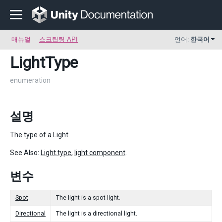
매뉴얼
스크립팅 API
언어:
한국어
LightType
enumeration
설명
The type of a
Light
.
See Also:
Light.type
,
light component
.
변수
Spot
The light is a spot light.
Directional
The light is a directional light.