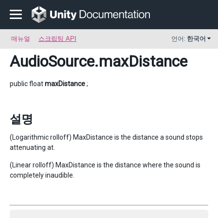
매뉴얼
스크립팅 API
언어:
한국어
AudioSource
.maxDistance
public float
maxDistance
;
설명
(Logarithmic rolloff) MaxDistance is the distance a sound stops
attenuating at.
(Linear rolloff) MaxDistance is the distance where the sound is
completely inaudible.