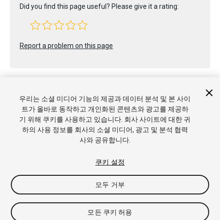
Did you find this page useful? Please give it a rating:
Report a problem on this page
우리는 소셜 미디어 기능의 제공과 데이터 분석 및 본 사이
트가 올바로 동작하고 개인화된 콘텐츠와 광고를 제공하
기 위해 쿠키를 사용하고 있습니다. 회사 사이트에 대한 귀
Copyright © 2021 Unity Technologies. Publication 2021.2
하의 사용 정보를 회사의 소셜 미디어, 광고 및 분석 협력
튜토리얼
커뮤니티 답변
기술 자료
포럼
에셋 스토어
상표
사와 공유합니다.
및 이용약관
법률정보
개인정보처리방침
쿠키
내 개인정보 판
매 금지
쿠키 기본 설정
쿠키 설정
모두 거부
모든 쿠키 허용