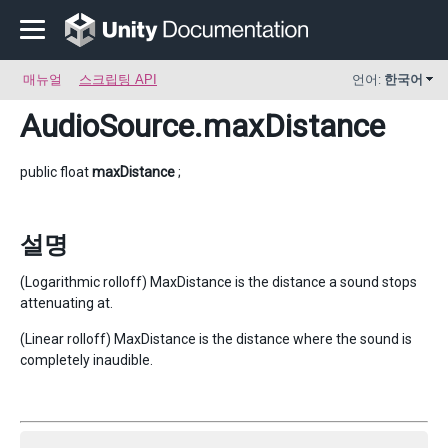
매뉴얼
스크립팅 API
언어:
한국어
AudioSource
.maxDistance
public float
maxDistance
;
설명
(Logarithmic rolloff) MaxDistance is the distance a sound stops
attenuating at.
(Linear rolloff) MaxDistance is the distance where the sound is
completely inaudible.