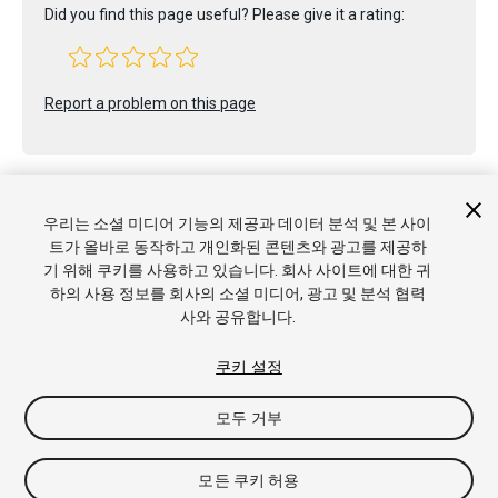
Did you find this page useful? Please give it a rating:
Report a problem on this page
우리는 소셜 미디어 기능의 제공과 데이터 분석 및 본 사이
트가 올바로 동작하고 개인화된 콘텐츠와 광고를 제공하
기 위해 쿠키를 사용하고 있습니다. 회사 사이트에 대한 귀
Copyright © 2017 Unity Technologies. Publication 2017.1
하의 사용 정보를 회사의 소셜 미디어, 광고 및 분석 협력
튜토리얼
커뮤니티 답변
기술 자료
포럼
에셋 스토어
상표
사와 공유합니다.
및 이용약관
법률정보
개인정보처리방침
쿠키
내 개인정보 판
매 금지
쿠키 기본 설정
쿠키 설정
모두 거부
모든 쿠키 허용