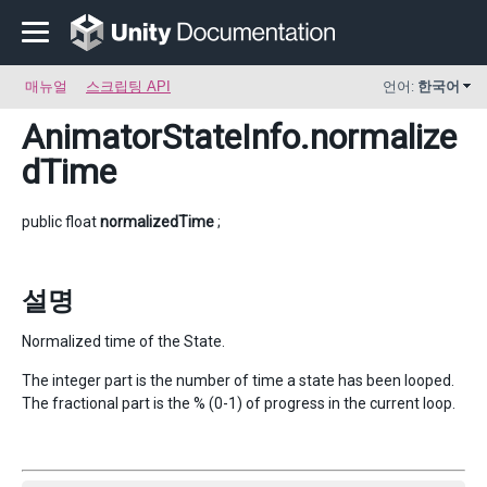
매뉴얼
스크립팅 API
언어:
한국어
AnimatorStateInfo
.normalize
dTime
public float
normalizedTime
;
설명
Normalized time of the State.
The integer part is the number of time a state has been looped.
The fractional part is the % (0-1) of progress in the current loop.