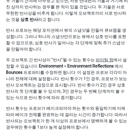
두 거울이 근처에 마주보고 있으면, 서로 반대편의 거울과 거기에 비
친 상까지 반사하는 경우를 본 적이 있을 것입니다. 두 거울은 서로
무한한 반사상을 비추게 됩니다. 이렇게 오브젝트끼리 서로 반사하
는 것을
상호 반사
라고 합니다.
반사 프로브는 해당 포지션에서 뷰의 스냅샷을 만들어 큐브맵을 생
성합니다. 그러나 하나의 스냅샷만으로는 뷰에서 상호 반사를 표현
할 수 없으므로, 상호 반사가 일어나는 각 단계에 맞춰 추가 스냅샷
을 만들어야 합니다.
두 오브젝트 간 반사상이 “반사”될 수 있는 횟수는
라이팅 창
에서 설
정할 수 있습니다.
Environment
>
Environment Reflections
에서
Bounces
프로퍼티를 수정하면 됩니다. 이 설정은 프로브 각각이 아
니라 전체에 대해 설정됩니다. 반사 횟수가 1인 경우, 프로브가 보는
반사 오브젝트는 검정으로 표시됩니다. 반사 횟수가 2인 경우 상호
반사의 첫 단계를 볼 수 있으며, 3인 경우는 두 번째 단계까지 볼 수
있는 식으로 반사 횟수에 따라 증가합니다.
반사 횟수는 프로브가 베이크되어야 하는 횟수와 동일하기에 이에
따라 베이크 전체를 완료하는 데 걸리는 시간이 증가합니다. 따라서
반사되는 오브젝트가 한 개 이상의 프로브에서 명백하게 볼 수 있는
경우에만 횟수를 1보다 높게 설정해야 합니다.