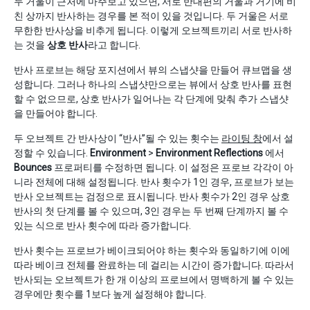
두 거울이 근처에 마주보고 있으면, 서로 반대편의 거울과 거기에 비
친 상까지 반사하는 경우를 본 적이 있을 것입니다. 두 거울은 서로
무한한 반사상을 비추게 됩니다. 이렇게 오브젝트끼리 서로 반사하
는 것을
상호 반사
라고 합니다.
반사 프로브는 해당 포지션에서 뷰의 스냅샷을 만들어 큐브맵을 생
성합니다. 그러나 하나의 스냅샷만으로는 뷰에서 상호 반사를 표현
할 수 없으므로, 상호 반사가 일어나는 각 단계에 맞춰 추가 스냅샷
을 만들어야 합니다.
두 오브젝트 간 반사상이 “반사”될 수 있는 횟수는
라이팅 창
에서 설
정할 수 있습니다.
Environment
>
Environment Reflections
에서
Bounces
프로퍼티를 수정하면 됩니다. 이 설정은 프로브 각각이 아
니라 전체에 대해 설정됩니다. 반사 횟수가 1인 경우, 프로브가 보는
반사 오브젝트는 검정으로 표시됩니다. 반사 횟수가 2인 경우 상호
반사의 첫 단계를 볼 수 있으며, 3인 경우는 두 번째 단계까지 볼 수
있는 식으로 반사 횟수에 따라 증가합니다.
반사 횟수는 프로브가 베이크되어야 하는 횟수와 동일하기에 이에
따라 베이크 전체를 완료하는 데 걸리는 시간이 증가합니다. 따라서
반사되는 오브젝트가 한 개 이상의 프로브에서 명백하게 볼 수 있는
경우에만 횟수를 1보다 높게 설정해야 합니다.