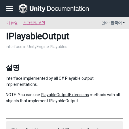
매뉴얼
스크립팅 API
언어:
한국어
IPlayableOutput
interface in UnityEngine.Playables
설명
Interface implemented by all C# Playable output
implementations.
NOTE: You can use
PlayableOutputExtensions
methods with all
objects that implement IPlayableOutput.