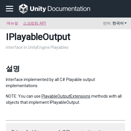
매뉴얼
스크립팅 API
언어:
한국어
IPlayableOutput
interface in UnityEngine.Playables
설명
Interface implemented by all C# Playable output
implementations.
NOTE: You can use
PlayableOutputExtensions
methods with all
objects that implement IPlayableOutput.