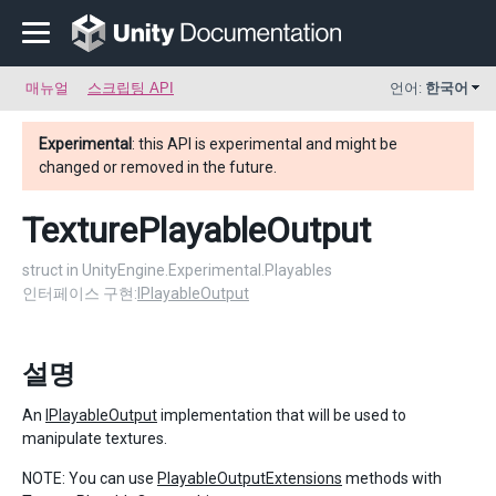
매뉴얼
스크립팅 API
언어:
한국어
Experimental
: this API is experimental and might be
changed or removed in the future.
TexturePlayableOutput
struct in UnityEngine.Experimental.Playables
인터페이스 구현:
IPlayableOutput
설명
An
IPlayableOutput
implementation that will be used to
manipulate textures.
NOTE: You can use
PlayableOutputExtensions
methods with