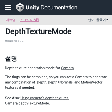
매뉴얼
스크립팅 API
언어:
한국어
DepthTextureMode
enumeration
설명
Depth texture generation mode for
Camera
.
The flags can be combined, so you can set a Camera to generate
any combination of: Depth, Depth+Normals, and MotionVector
textures if needed.
See Also:
Using camera's depth textures
,
Camera.depthTextureMode
.