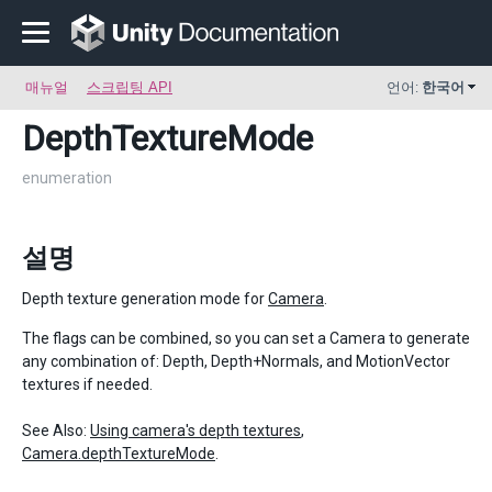
매뉴얼
스크립팅 API
언어:
한국어
DepthTextureMode
enumeration
설명
Depth texture generation mode for
Camera
.
The flags can be combined, so you can set a Camera to generate
any combination of: Depth, Depth+Normals, and MotionVector
textures if needed.
See Also:
Using camera's depth textures
,
Camera.depthTextureMode
.