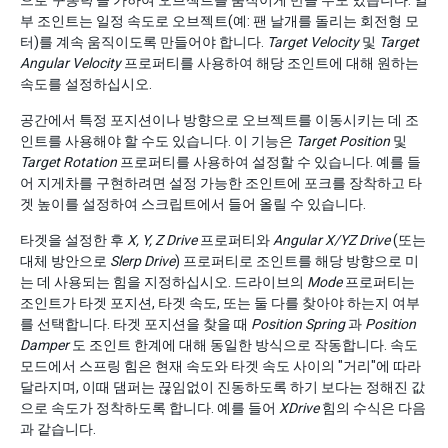
으로
구동력
을 가하여 오브젝트를 움직이게 만들 수도 있습니다. 일
부 조인트는 일정 속도로 오브젝트(예: 팬 날개를 돌리는 회전형 모
터)를 계속 움직이도록 만들어야 합니다.
Target Velocity
및
Target
Angular Velocity
프로퍼티를 사용하여 해당 조인트에 대해 원하는
속도를 설정하십시오.
공간에서 특정 포지션이나 방향으로 오브젝트를 이동시키는 데 조
인트를 사용해야 할 수도 있습니다. 이 기능은
Target Position
및
Target Rotation
프로퍼티를 사용하여 설정할 수 있습니다. 예를 들
어 지게차를 구현하려면 설정 가능한 조인트에 포크를 장착하고 타
겟 높이를 설정하여 스크립트에서 들어 올릴 수 있습니다.
타겟을 설정한 후
X, Y, Z Drive
프로퍼티와
Angular X/YZ Drive
(또는
대체 방안으로
Slerp Drive
) 프로퍼티로 조인트를 해당 방향으로 미
는 데 사용되는 힘을 지정하십시오. 드라이브의
Mode
프로퍼티는
조인트가 타겟 포지션, 타겟 속도, 또는 둘 다를 찾아야 하는지 여부
를 선택합니다. 타겟 포지션을 찾을 때
Position Spring
과
Position
Damper
도 조인트 한계에 대해 동일한 방식으로 작동합니다. 속도
모드에서 스프링 힘은 현재 속도와 타겟 속도 사이의 "거리"에 따라
달라지며, 이때 댐퍼는 끊임없이 진동하도록 하기 보다는 정해진 값
으로 속도가 정착하도록 합니다. 예를 들어
XDrive
힘의 수식은 다음
과 같습니다.