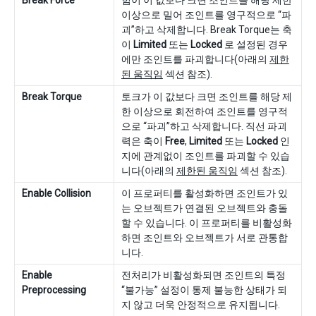
Break Force
힘이 이 값보다 크면 조인트를 해당 제한
이상으로 밀어 조인트를 영구적으로 “파
괴”하고 삭제합니다. Break Torque는 축
이
Limited
또는
Locked
로 설정된 경우
에만 조인트를 파괴합니다(아래의
제한
된 움직임
섹션 참조).
Break Torque
토크가 이 값보다 크면 조인트를 해당 제
한 이상으로 회전하여 조인트를 영구적
으로 “파괴”하고 삭제합니다. 직선 파괴
력은 축이
Free
,
Limited
또는
Locked
인
지에 관계없이 조인트를 파괴할 수 있습
니다(아래의
제한된 움직임
섹션 참조).
Enable Collision
이 프로퍼티를 활성화하면 조인트가 있
는 오브젝트가 연결된 오브젝트와 충돌
할 수 있습니다. 이 프로퍼티를 비활성화
하면 조인트와 오브젝트가 서로 관통합
니다.
Enable
전처리가 비활성화되면 조인트의 특정
Preprocessing
“불가능” 설정이 통제 불능한 상태가 되
지 않고 더욱 안정적으로 유지됩니다.