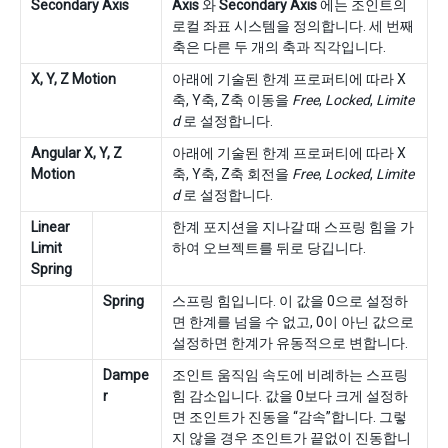
Secondary Axis
Axis
와
Secondary Axis
에는 조인트의
로컬 좌표 시스템을 정의합니다. 세 번째
축은 다른 두 개의 축과 직각입니다.
X, Y, Z Motion
아래에 기술된 한계 프로퍼티에 따라 X
축, Y축, Z축 이동을
Free
,
Locked
,
Limite
d
로 설정합니다.
Angular X, Y, Z
아래에 기술된 한계 프로퍼티에 따라 X
Motion
축, Y축, Z축 회전을
Free
,
Locked
,
Limite
d
로 설정합니다.
Linear
한계 포지션을 지나갈 때 스프링 힘을 가
Limit
하여 오브젝트를 뒤로 당깁니다.
Spring
Spring
스프링 힘입니다. 이 값을 0으로 설정하
면 한계를 넘을 수 없고, 0이 아닌 값으로
설정하면 한계가 유동적으로 변합니다.
Dampe
조인트 움직임 속도에 비례하는 스프링
r
힘 감소입니다. 값을 0보다 크게 설정하
면 조인트가 진동을 “감속”합니다. 그렇
지 않을 경우 조인트가 끝없이 진동합니