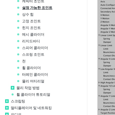
캐릭터 조인트
설정 가능한 조인트
상수 힘
고정 조인트
힌지 조인트
메시 콜라이더
리지드바디
스피어 콜라이더
스프링 조인트
천
휠 콜라이더
터레인 콜라이더
물리 머티리얼
물리 작업 방법
휠 콜라이더 튜토리얼
스크립팅
멀티플레이어 및 네트워킹
오디오