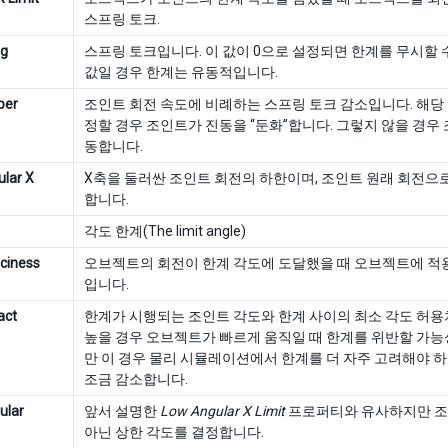
스프링 토크.
ng
스프링 토크입니다. 이 값이 0으로 설정되면 한계를 무시할 수
값일 경우 한계는 유동적입니다.
per
조인트 회전 속도에 비례하는 스프링 토크 감소입니다. 해당 
정할 경우 조인트가 진동을 “둔화”합니다. 그렇지 않을 경우
동합니다.
lar X
X축을 둘러싼 조인트 회전의 하한이며, 조인트 원래 회전으
합니다.
각도 한계(The limit angle)
ciness
오브젝트의 회전이 한계 각도에 도달했을 때 오브젝트에 적
입니다.
act
한계가 시행되는 조인트 각도와 한계 사이의 최소 각도 허
높을 경우 오브젝트가 빠르게 움직일 때 한계를 위반할 가능
만 이 경우 물리 시뮬레이션에서 한계를 더 자주 고려해야 하
조금 감소합니다.
ular
앞서 설명한
Low Angular X Limit
프로퍼티와 유사하지만 조
아닌 상한 각도를 결정합니다.