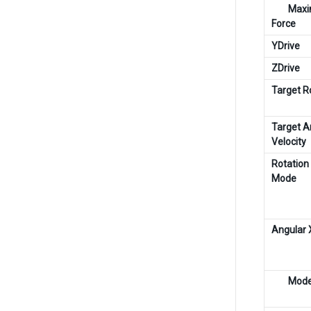
Max
Force
YDrive
ZDrive
Target R
Target A
Velocity
Rotation
Mode
Angular 
Mod