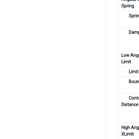
Spring
Spri
Dam
Low Angu
Limit
Limit
Boun
Cont
Distance
High Ang
XLimit