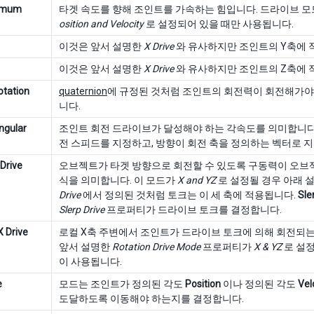
imum
타겟 속도를 향해 조인트를 가속하는 힘입니다. 드라이브 
osition and Velocity
로 설정되어 있을 때만 사용됩니다.
이것은 앞서 설명한
X Drive
와 유사하지만 조인트의 Y축에 
이것은 앞서 설명한
X Drive
와 유사하지만 조인트의 Z축에 
otation
quaternion
에 규정된 것처럼 조인트의 회전력이 회전해가야
니다.
ngular
조인트 회전 드라이브가 달성해야 하는 각속도를 의미합니다
전 스피드를 지정하고, 방향이 회전 축을 정의하는 벡터로 
 Drive
오브젝트가 타겟 방향으로 회전할 수 있도록 구동력이 오브
식을 의미합니다. 이 모드가
X and YZ
로 설정될 경우 아래 
Drive
에서 정의된 것처럼 토크는 이 세 축에 적용됩니다.
Sle
Slerp Drive
프로퍼티가 드라이브 토크를 결정합니다.
X Drive
로컬 X축 주변에서 조인트가 드라이브 토크에 의해 회전되는
앞서 설명한
Rotation Drive Mode
프로퍼티가
X & YZ
로 설정
이 사용됩니다.
e
모드는 조인트가 정의된 각도
Position
이나 정의된 각도
Vel
도달하도록 이동해야 하는지를 결정합니다.