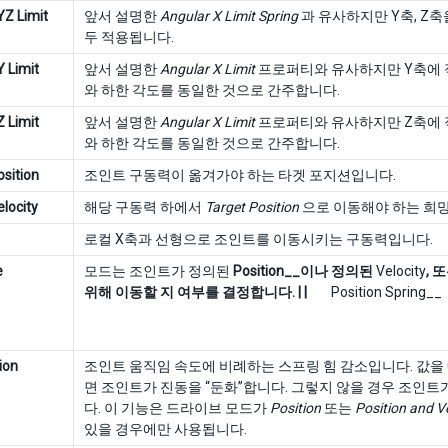
YZ Limit
앞서 설명한
Angular X Limit Spring
과 유사하지만 Y축, Z축
두 적용됩니다.
Y Limit
앞서 설명한
Angular X Limit
프로퍼티와 유사하지만 Y축에 
와 하한 각도를 동일한 것으로 간주합니다.
Z Limit
앞서 설명한
Angular X Limit
프로퍼티와 유사하지만 Z축에 
와 하한 각도를 동일한 것으로 간주합니다.
osition
조인트 구동력이 옮겨가야 하는 타겟 포지션입니다.
locity
해당 구동력 하에서
Target Position
으로 이동해야 하는 희망
로컬 X축과 선형으로 조인트를 이동시키는 구동력입니다.
e
모드는 조인트가 정의된
Position__이나 정의된
Velocity
, 
위해 이동할 지 여부를 결정합니다. | |
Position Spring__
ion
조인트 움직임 속도에 비례하는 스프링 힘 감소입니다. 값을
면 조인트가 진동을 “둔화”합니다. 그렇지 않을 경우 조인트
다. 이 기능은 드라이브 모드가
Position
또는
Position and Ve
있을 경우에만 사용됩니다.