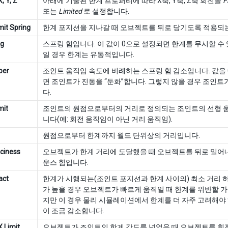
, Y, Z
아래에 기술된 한계 프로퍼티에 따라 X축, Y축, Z축 회전을
F
또는
Limited
로 설정합니다.
mit Spring
한계 포지션을 지나갈 때 오브젝트를 뒤로 당기도록 적용되
ng
스프링 힘입니다. 이 값이 0으로 설정되면 한계를 무시할 수 있
일 경우 한계는 유동적입니다.
per
조인트 움직임 속도에 비례하는 스프링 힘 감소입니다. 값을
면 조인트가 진동을 “둔화”합니다. 그렇지 않을 경우 조인트
다.
mit
조인트의 원점으로부터의 거리로 정의되는 조인트의 선형 
니다(예: 회전 움직임이 아닌 거리 움직임).
원점으로부터 한계까지 월드 단위상의 거리입니다.
ciness
오브젝트가 한계 거리에 도달했을 때 오브젝트를 뒤로 밀어
운스 힘입니다.
act
한계가 시행되는(조인트 포지션과 한계 사이의) 최소 거리 
가 높을 경우 오브젝트가 빠르게 움직일 때 한계를 위반할 가
지만 이 경우 물리 시뮬레이션에서 한계를 더 자주 고려해야 
이 조금 감소합니다.
X Limit
오브젝트가 조인트의 한계 각도를 넘었을 때 오브젝트를 회