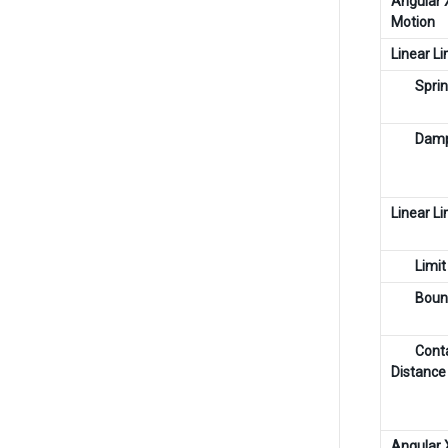
Angular X
Motion
Linear Li
Spri
Dam
Linear Li
Limit
Boun
Cont
Distance
Angular 