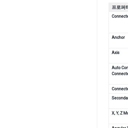
프로퍼티
Connect
Anchor
Axis
Auto Con
Connect
Connect
Secondar
X, Y, Z M