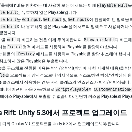
/출력에 null을 반환하는 데 사용한 모든 메서드는 이제
Playable.Null
을
le.Null
은 유효하지 않은 Playable입니다.
le.Null
을
AddInput
,
SetInput
및
SetInputs
에 전달하여 빈 입력을
le.Null
이나 유효하지 않은 Playable을 메서드의 입력으로 사용하거나 
생합니다.
le을
null
과 비교하는 것은 이제 무의미합니다.
Playable.Null
과 비교해
려는
Create
정적 메서드를 사용하여 Playable을 할당해야 합니다.
ble 핸들의
.Destroy
메서드를 사용하여 Playable을 할당 취소해야 합니다.
취소하지 않은 Playable은 누출됩니다.
able을 구조체로 전환한 이유는 박싱/언박싱(
박싱에 대한 자세한 내용
)을 방
le
을 오브젝트에 암시적으로나 명시적으로 캐스트하면 박싱/언박싱의 원
able 클래스에서 상속하는 경우 자식 클래스의 인스턴스가 박싱/언박싱됩니다
 애니메이션만 사용 가능하므로
ScriptPlayable
이
CustomAnimationP
베이스 Playable에서 도출할 수 없습니다. 간단히 커스텀 Playable의 Pla
us Rift: Unity 5.3에서 프로젝트 업그레이드
따라 Oculus VR 프로젝트를 Unity 5.3에서 업그레이드해야 합니다.