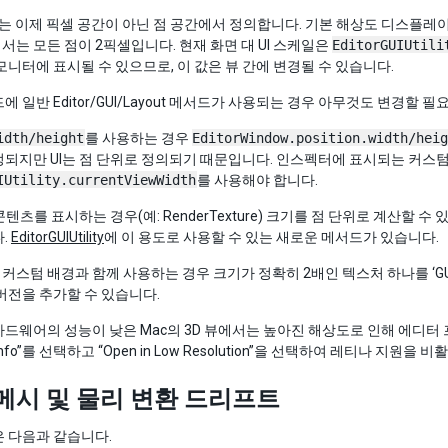
I는 이제 픽셀 공간이 아닌 점 공간에서 정의합니다. 기본 해상도 디스플레
는 모든 점이 2픽셀입니다. 현재 화면 대 UI 스케일은
EditorGUIUtili
모니터에 표시될 수 있으므로, 이 값은 뷰 간에 변경될 수 있습니다.
에 일반 Editor/GUI/Layout 메서드가 사용되는 경우 아무것도 변경할 필
idth/height
를 사용하는 경우
EditorWindow.position.width/heig
되지만 UI는 점 단위로 정의되기 때문입니다. 인스펙터에 표시되는 커스
IUtility.currentViewWidth
를 사용해야 합니다.
 콘텐츠를 표시하는 경우(예: RenderTexture) 크기를 점 단위로 계산할
.
EditorGUIUtility
에 이 용도로 사용할 수 있는 새로운 메서드가 있습니다.
e을 커스텀 배경과 함께 사용하는 경우 크기가 정확히 2배인 텍스처 하나를 ‘GUISty
버전을 추가할 수 있습니다.
드웨어의 성능이 낮은 Mac의 3D 뷰에서는 높아진 해상도로 인해 에디터 프레임
 Info”를 선택하고 “Open in Low Resolution”을 선택하여 레티나 지원을
 메시 및 물리 변환 드리프트
 다음과 같습니다.