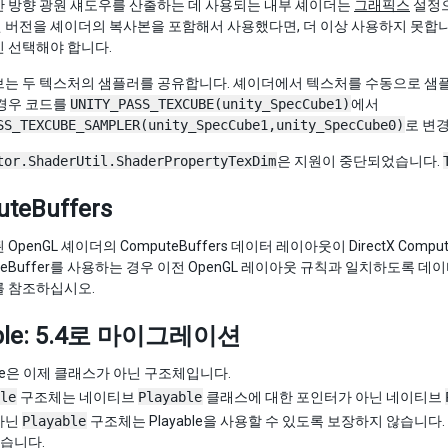
간 방향 광원 섀도우를 산출하는 데 사용되는 내부 셰이더는
그래픽스
설정으
 버전을 셰이더의 복사본을 포함해서 사용했다면, 더 이상 사용하지 못합
 선택해야 합니다.
 두 텍스처의 샘플러를 공유합니다. 셰이더에서 텍스처를 수동으로 샘플링하면 “undecl
 경우 코드를
UNITY_PASS_TEXCUBE(unity_SpecCube1)
에서
SS_TEXCUBE_SAMPLER(unity_SpecCube1,unity_SpecCube0)
로 변
tor.ShaderUtil.ShaderPropertyTexDim
은 지원이 중단되었습니다.
teBuffers
OpenGL 셰이더의 ComputeBuffers 데이터 레이아웃이 DirectX Co
uteBuffer를 사용하는 경우 이전 OpenGL 레이아웃 규칙과 일치하도록
를 참조하십시오.
able: 5.4로 마이그레이션
able은 이제 클래스가 아닌 구조체입니다.
le
구조체는 네이티브
Playable
클래스에 대한 포인터가 아닌 네이티브
 아닌
Playable
구조체는 Playable을 사용할 수 있도록 보장하지 않습니다.
있습니다.