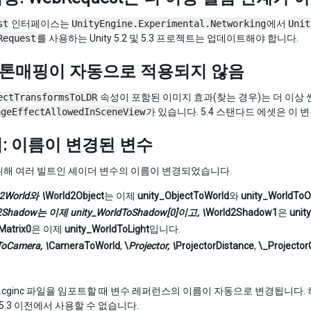
st
인터페이스는
UnityEngine.Experimental.Networking
에서
Unit
Request
를 사용하는 Unity 5.2 및 5.3 프로젝트는 업데이트해야 합니다.
: 톤매핑이 자동으로 적용되지 않음
ectTransformsToLDR
속성이 포함된 이미지 효과(찾는 경우)는 더 이상 
ageEffectAllowedInSceneView
가 있습니다. 5.4 스탠다드 에셋은 
: 이름이 변경된 변수
위해 여러 빌트인 셰이더 변수의 이름이 변경되었습니다.
2World
와
\
World2Object
는 이제
unity_ObjectToWorld
와
unity_WorldToO
2Shadow
는 이제
unity_WorldToShadow[0]
이고,
\
World2Shadow1
은
unit
Matrix0
은 이제
unity_WorldToLight
입니다.
ToCamera
,
\
CameraToWorld
,
\
Projector
,
\
ProjectorDistance
,
\_ProjectorC
r 및 .cginc 파일을 임포트할 때 변수 레퍼런스의 이름이 자동으로 변경됩
y 5.3 이전에서 사용할 수 없습니다.