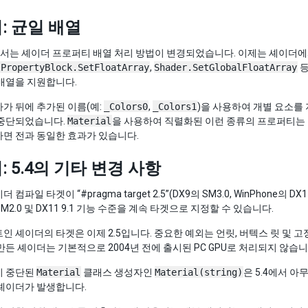
: 균일 배열
5.4에서는 셰이더 프로퍼티 배열 처리 방법이 변경되었습니다. 이제는 셰이
lPropertyBlock.SetFloatArray
,
Shader.SetGlobalFloatArray
등
배열을 지원합니다.
가 뒤에 추가된 이름(예:
_Colors0
,
_Colors1
)을 사용하여 개별 요소를
 중단되었습니다.
Material
을 사용하여 직렬화된 이런 종류의 프로퍼티는 더
면 전과 동일한 효과가 있습니다.
 5.4의 기타 변경 사항
컴파일 타겟이 “#pragma target 2.5”(DX9의 SM3.0, WinPhone의 DX
SM2.0 및 DX11 9.1 기능 수준을 계속 타겟으로 지정할 수 있습니다.
인 셰이더의 타겟은 이제 2.5입니다. 중요한 예외는 언릿, 버텍스 릿 및 
만든 셰이더는 기본적으로 2004년 전에 출시된 PC GPU로 처리되지 않습
이 중단된
Material
클래스 생성자인
Material(string)
은 5.4에서 
 셰이더가 발생합니다.