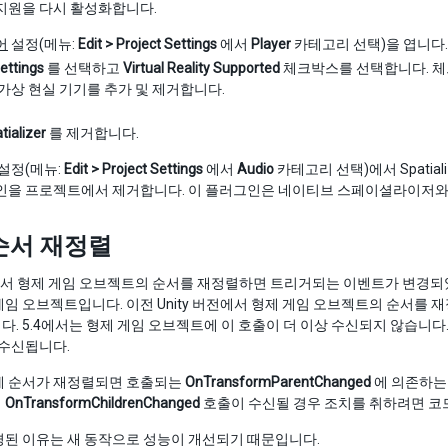
지원을 다시 활성화합니다.
어
설정(메뉴:
Edit > Project Settings
에서
Player
카테고리 선택)을 엽니다.
ettings
를 선택하고
Virtual Reality Supported
체크박스를 선택합니다. 체크
가상 현실 기기를 추가 및 제거합니다.
tializer
를 제거합니다.
설정(메뉴:
Edit > Project Settings
에서
Audio
카테고리 선택)에서 Spatial
을 프로젝트에서 제거합니다. 이 플러그인은 네이티브 스페이셜라이저와 
순서 재정렬
5.4에서 형제 게임 오브젝트의 순서를 재정렬하면 트리거되는 이벤트가 변경
임 오브젝트입니다. 이전 Unity 버전에서 형제 게임 오브젝트의 순서를
. 5.4에서는 형제 게임 오브젝트에 이 호출이 더 이상 수신되지 않습니다
 수신됩니다.
제 순서가 재정렬되면 호출되는
OnTransformParentChanged
에 의존하는 
에
OnTransformChildrenChanged
호출이 수신될 경우 조치를 취하려면 코
경된 이유는 새 동작으로 성능이 개선되기 때문입니다.