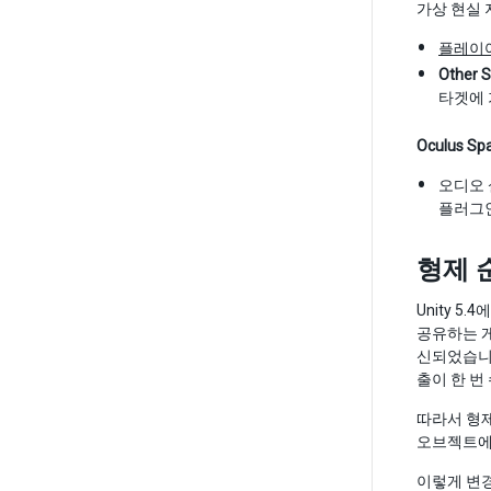
가상 현실 
플레이
Other S
타겟에 
Oculus Spa
오디오 
플러그인
형제 
Unity 
공유하는 게
신되었습니다
출이 한 번
따라서 형
오브젝트
이렇게 변