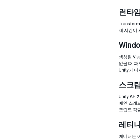
런타임
Transf
제 시간이 
Wind
생성된 Vi
없을 때 과도
Unity가
스크립
Unity 
메인 스레드
크립트 직렬화
레티나
에디터는 이