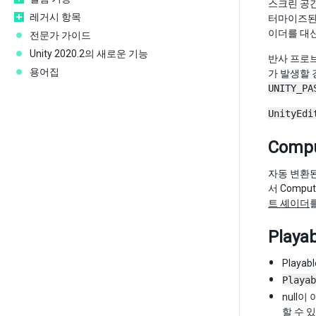
스크린 공
레거시 항목
터마이즈된
이더를 대신
전문가 가이드
Unity 2020.2의 새로운 기능
반사 프로브는
용어집
가 발생할
UNITY_PA
UnityEdi
Compu
자동 변환된 
서 Comp
트 셰이더
Play
Play
Playab
null이
할 수 