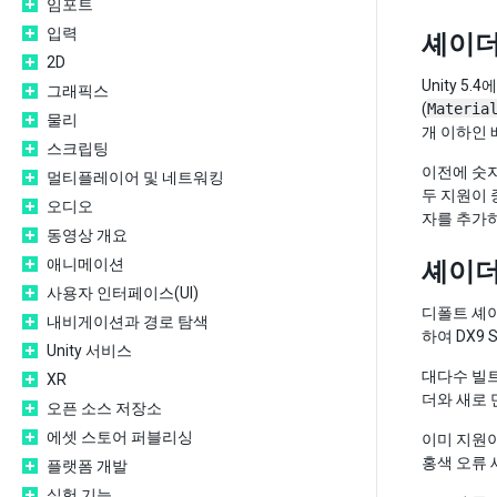
임포트
입력
셰이더
2D
Unity 
그래픽스
(
Materia
물리
개 이하인 
스크립팅
이전에 숫자
멀티플레이어 및 네트워킹
두 지원이
오디오
자를 추가하
동영상 개요
애니메이션
셰이더:
사용자 인터페이스(UI)
디폴트 셰이더 
내비게이션과 경로 탐색
하여 DX9 
Unity 서비스
대다수 빌트
XR
더와 새로 
오픈 소스 저장소
에셋 스토어 퍼블리싱
이미 지원
홍색 오류
플랫폼 개발
실험 기능