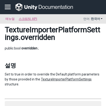
매뉴얼
스크립팅 API
언어:
한국어
TextureImporterPlatformSett
ings
.overridden
public bool
overridden
;
설명
Set to true in order to override the Default platform parameters
by those provided in the
TextureImporterPlatformSettings
structure.