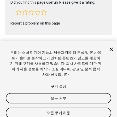
Did you find this page useful? Please give it a rating:
Report a problem on this page
우리는 소셜 미디어 기능의 제공과 데이터 분석 및 본 사이
트가 올바로 동작하고 개인화된 콘텐츠와 광고를 제공하
Copyright © 2020 Unity Technologies. Publication 2020.1
기 위해 쿠키를 사용하고 있습니다. 회사 사이트에 대한 귀
튜토리얼
커뮤니티 답변
기술 자료
포럼
에셋 스토어
상표
하의 사용 정보를 회사의 소셜 미디어, 광고 및 분석 협력
및 이용약관
법률정보
개인정보처리방침
쿠키
내 개인정보 판
사와 공유합니다.
매 금지
쿠키 기본 설정
쿠키 설정
모두 거부
모든 쿠키 허용