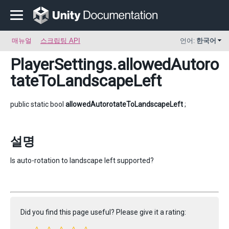
매뉴얼
스크립팅 API
언어:
한국어
PlayerSettings
.allowedAutoro
tateToLandscapeLeft
public static bool
allowedAutorotateToLandscapeLeft
;
설명
Is auto-rotation to landscape left supported?
Did you find this page useful? Please give it a rating: