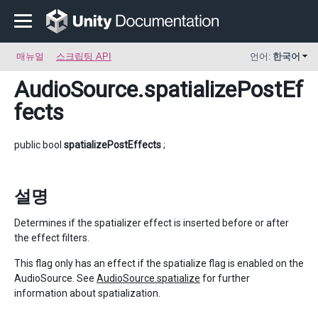
매뉴얼
스크립팅 API
언어:
한국어
AudioSource
.spatializePostEf
fects
public bool
spatializePostEffects
;
설명
Determines if the spatializer effect is inserted before or after
the effect filters.
This flag only has an effect if the spatialize flag is enabled on the
AudioSource. See
AudioSource.spatialize
for further
information about spatialization.