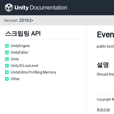
Version:
2019.2
Even
스크립팅 API
UnityEngine
public boo
UnityEditor
Unity
설명
Unity.IO.LowLevel
UnityEditor.Profiling.Memory
Should the
Other
Copyright ©
튜토리얼