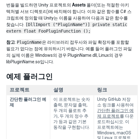
번들을 빌드하면 Unity 프로젝트의
Assets
폴더(또는 적절한 아키
텍처별 서브 디렉토리)에 배치해야 합니다. 이와 같은 함수를 C# 스
크립트에 정의할 때 Unity는 이름을 사용하여 다음과 같은 함수를
찾습니다.
[DllImport ("PluginName")] private static
extern float FooPluginFunction ();
참고
:
PluginName
은 라이브러리 접두사와 파일 확장자를 포함할
필요가 없다는 점에 유의하시기 바랍니다. 예를 들어 플러그인 파일
의 실제 이름은 Windows의 경우 PluginName.dll, Linux의 경우
libPluginName.so입니다.
예제 플러그인
프로젝트
설명
링크
간단한 플러그인 예
이 프로젝트는 숫자
Unity GitHub 저장
제
출력, 문자열 출력,
소 링크를 사용하여
두 개의 플로트 추
간단한 플러그인 예
가, 두 개의 정수 추
제 프로젝트
를 다운
가 등과 같은 기본
로드하십시오. 이
동작을 구현합니다.
프로젝트에는
Windows, macOS
및 Linux 프로젝트