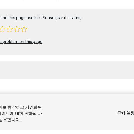
find this page useful? Please give it a rating:
a problem on this page
 2017 Unity Technologies. Publication 2017.1
올바로 동작하고 개인화된
커뮤니티 답변
기술 자료
포럼
에셋 스토어
상표 및 이용약관
법률정
쿠키 설
사이트에 대한 귀하의 사
 공유합니다.
기본 설정