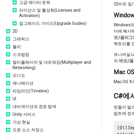
고급 에디터 토픽
32비트 및
라이선스 및 활성화(Licenses and
Window
Activation)
업그레이드 가이드(Upgrade Guides)
Window
2D
더에 복사
셋/플러그인
그래픽스
렉토리를 먼
물리
스크립팅
유니버설 L
의
에셋/
멀티플레이어 및 네트워킹(Multiplayer and
Networking)
Mac OS
오디오
Mac OS
애니메이션
타임라인(Timeline)
C#에
UI
내비게이션과 경로 탐색
번들이 빌드
립트에 정의
Unity 서비스
가상 현실
[DllIm
오픈 소스 저장소