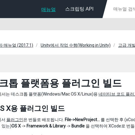
스크립팅 API
매뉴얼
자 매뉴얼 (2017.1)
Unity에서 작업 수행(Working in Unity)
고급 개
크톱 플랫폼용 플러그인 빌드
는 데스크톱 플랫폼(Windows/Mac OS X/Linux)용
네이티브 코드 플
OS X용 플러그인 빌드
X에서
플러그인
은 번들로 배포됩니다.
File->NewProject…
를 선택한 후 (xCod
에 있는)
OS X
->
Framework & Library
->
Bundle
을 선택하여 XCode로 번