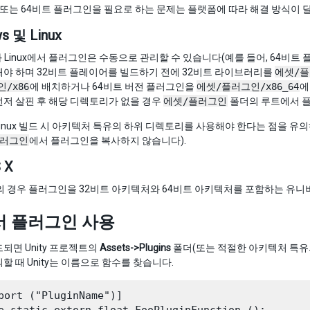
/또는 64비트 플러그인을 필요로 하는 문제는 플랫폼에 따라 해결 방식이 
s 및 Linux
s와 Linux에서 플러그인은 수동으로 관리할 수 있습니다(예를 들어, 64
해야 하며 32비트 플레이어를 빌드하기 전에 32비트 라이브러리를
에셋/
/x86
에 배치하거나 64비트 버전 플러그인을
에셋/플러그인/x86_64
에
저 살핀 후 해당 디렉토리가 없을 경우
에셋/플러그인
폴더의 루트에서 
inux 빌드 시 아키텍처 특유의 하위 디렉토리를 사용해야 한다는 점을 유의
플러그인
에서 플러그인을 복사하지 않습니다).
 X
 X의 경우 플러그인을 32비트 아키텍처와 64비트 아키텍처를 포함하는 유
서 플러그인 사용
되면 Unity 프로젝트의
Assets->Plugins
폴더(또는 적절한 아키텍처 특유의
할 때 Unity는 이름으로 함수를 찾습니다.
port ("PluginName")]
