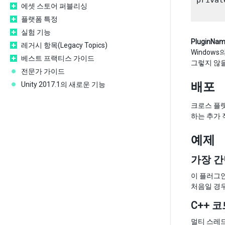
privat
에셋 스토어 퍼블리싱
플랫폼 특정
실험 기능
PluginNa
레거시 항목(Legacy Topics)
Windows
베스트 프랙티스 가이드
그렇지 않을
전문가 가이드
배포
Unity 2017.1의 새로운 기능
크로스 플랫폼
하는 추가 
예제
가장 
이 플러그인
처음일 경우
C++ 
멀티 스레