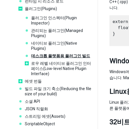
런타임 시 리소스 로드
C++ (.c
니다.
플러그인(Plugins)
플러그인 인스펙터(Plugin
extern
Inspector)
  floa
관리되는 플러그인(Managed
}

Plugins)
네이티브 플러그인(Native
Plugins)
데스크톱 플랫폼용 플러그인 빌드
Win
로우 레벨 네이티브 플러그인 인터
페이스(Low-level Native Plugin
Window
Interface)
습니다. M
에셋 번들
빌드 파일 크기 축소(Reducing the file
Lin
size of your build)
소셜 API
Linux 
른 플랫폼에
JSON 직렬화
스트리밍 에셋(Assets)
32비
ScriptableObject