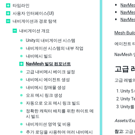
NavMes
타임라인
NavMes
사용자 인터페이스(UI)
NavMes
내비게이션과 경로 탐색
내비게이션 개요
Mesh-Buil
Unity의 내비게이션 시스템
에이전트 
내비게이션 시스템의 내부 작업
NavMes
내비메시 빌드
NavMesh 빌딩 컴포넌트
고급 
고급 내비메시 베이크 설정
내비메시 에이전트 생성
고급 레벨의
내비메시 장애물 생성
Unity 
오프 메시 링크 생성
Unity 
자동으로 오프 메시 링크 빌드
Unit
정확한 캐릭터 배치를 위한 하이트 메
시 빌드
Assets/Ex
내비게이션 영역 및 비용
참고:
고급 
추가 로딩을 사용하여 여러 내비메시