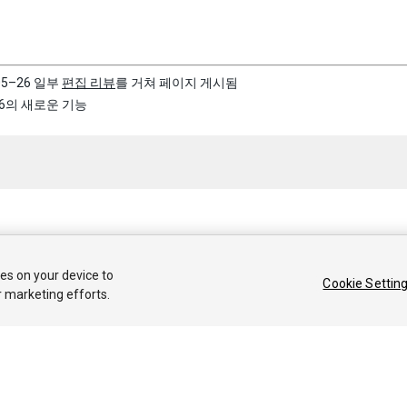
05–26 일부
편집 리뷰
를 거쳐 페이지 게시됨
 5.6의 새로운 기능
 2019 Unity Technologies. Publication 2019.1
ies on your device to
Cookie Settin
커뮤니티 답변
기술 자료
포럼
에셋 스토어
법률정보
개인정보처리
r marketing efforts.
Privacy Choices (Cookie Settings)