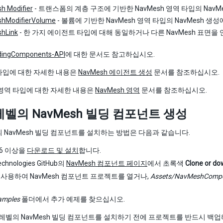
h Modifier
- 트랜스폼의 계층 구조에 기반한 NavMesh 영역 타입의 Nav
hModifierVolume
- 볼륨에 기반한 NavMesh 영역 타입의 NavMesh 
hLink
- 한 가지 에이전트 타입에 대해 동일하거나 다른 NavMesh 표면을
dingComponents-API
에 대한 문서도 참고하십시오.
타입에 대한 자세한 내용은
NavMesh 에이전트 생성
문서를 참조하십시오.
h 영역 타입에 대한 자세한 내용은
NavMesh 영역
문서를 참조하십시오.
레벨의 NavMesh 빌딩 컴포넌트 생성
 NavMesh 빌딩 컴포넌트를 설치하는 방법은 다음과 같습니다.
5.6 이상을
다운로드 및 설치
합니다.
Technologies GitHub의
NavMesh 컴포넌트 페이지
에서 초록색
Clone or do
y를 사용하여 NavMesh 컴포넌트 프로젝트를 열거나,
A
ssets/NavMeshComp
amples
폴더에서 추가 예제를 찾으십시오.
레벨의 NavMesh 빌딩 컴포넌트를 설치하기 전에 프로젝트를 반드시 백업