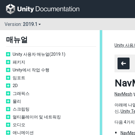
Version:
2019.1
매뉴얼
Unity 사용
Unity 사용자 매뉴얼(2019.1)
패키지
Unity에서 작업 수행
임포트
Na
2D
그래픽스
NavMesh
물리
아래에 나열
스크립팅
신,
Unity T
멀티플레이어 및 네트워킹
다음 4가지
오디오
애니메이션
NavMes