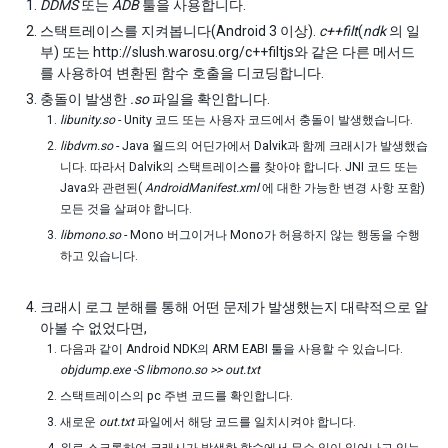
DDMS
또는
ADB
툴을 사용합니다.
스택트레이스를 지켜봅니다(Android 3 이상).
c++filt
(
ndk
의 일
부) 또는 http://slush.warosu.org/c++filtjs와 같은 다른 메서드
를 사용하여 변환된 함수 호출을 디코딩합니다.
충돌이 발생한
.so
파일을 확인합니다.
libunity.so
- Unity 코드 또는 사용자 코드에서 충돌이 발생했습니다.
libdvm.so
- Java 월드의 어딘가에서 Dalvik과 함께 크래시가 발생했습
니다. 따라서 Dalvik의 스택트레이스를 찾아야 합니다. JNI 코드 또는
Java와 관련된(
AndroidManifest.xml
에 대한 가능한 변경 사항 포함)
모든 것을 살펴야 합니다.
libmono.so
- Mono 버그이거나 Mono가 허용하지 않는 행동을 수행
하고 있습니다.
크래시 로그 분해를 통해 어떤 문제가 발생했는지 대략적으로 알
아볼 수 없었다면,
다음과 같이 Android NDK의 ARM EABI 툴을 사용할 수 있습니다.
objdump.exe -S libmono.so >> out.txt
스택트레이스의 pc 주변 코드를 확인합니다.
새로운
out.txt
파일에서 해당 코드를 일치시켜야 합니다.