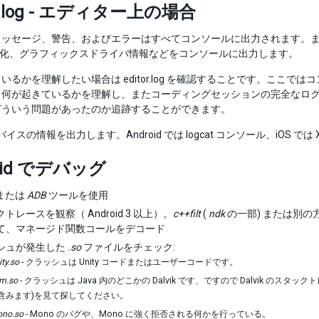
or.log - エディター上の場合
ッセージ、警告、およびエラーはすべてコンソールに出力されます。また 
初期化、グラフィックスドライバ情報などをコンソールに出力します。
いるかを理解したい場合は editor.log を確認することです。ここ
何が起きているかを理解し、またコーディングセッションの完全なログを観
どういう問題があったのか追跡することができます。
はデバイスの情報を出力します。Android では logcat コンソール、iOS で
oid でデバッグ
または
ADB
ツールを使用
トレースを観察（ Android 3 以上）。
c++filt
(
ndk
の一部) または別の方法、す
て、マネージド関数コールをデコード
シュが発生した
.so
ファイルをチェック:
ity.so
- クラッシュは Unity コードまたはユーザーコードです。
vm.so
- クラッシュは Java 内のどこかの Dalvik です、ですので Dalvik のスタックト
含みます)を見て探してください。
ono.so
- Mono のバグや、Mono に強く拒否される何かを行っている。