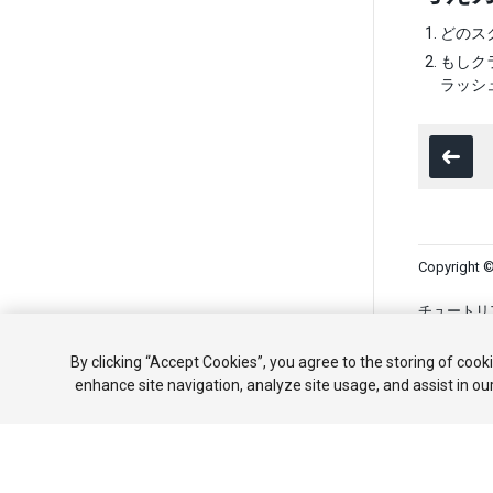
どのス
もしク
ラッシ
Copyright ©
チュートリ
共有しない
By clicking “Accept Cookies”, you agree to the storing of cook
enhance site navigation, analyze site usage, and assist in ou