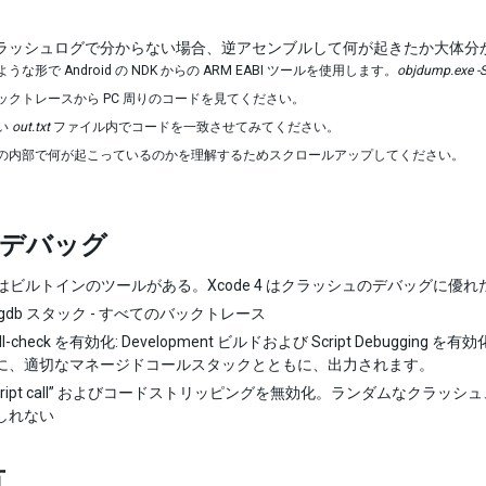
ラッシュログで分からない場合、逆アセンブルして何が起きたか大体分
うな形で Android の NDK からの ARM EABI ツールを使用します。
objdump.exe -S
ックトレースから PC 周りのコードを見てください。
い
out.txt
ファイル内でコードを一致させてみてください。
の内部で何が起こっているのかを理解するためスクロールアップしてください。
 でデバッグ
e はビルトインのツールがある。Xcode 4 はクラッシュのデバッグに優れ
gdb スタック - すべてのバックトレース
null-check を有効化: Development ビルドおよび Script Debugging
に、適切なマネージドコールスタックとともに、出力されます。
t script call” およびコードストリッピングを無効化。ランダムなクラッ
しれない
方