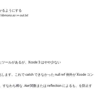
かるようにする
 libmono.so >> out.txt
たツールがあるが、Xcode 3 はやや少ない
 を有効化します。これで catch できなかった null ref 例外が Xcode コン
シュ、すなわち稀な
.Net
関数または reflection によるも、を防止す