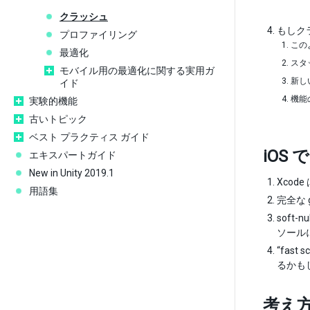
クラッシュ
もしク
プロファイリング
このよ
最適化
スタ
モバイル用の最適化に関する実用ガ
新し
イド
機能
実験的機能
古いトピック
ベスト プラクティス ガイド
iOS
エキスパートガイド
New in Unity 2019.1
Xcod
用語集
完全な 
soft-
ソール
“fas
るかも
考え