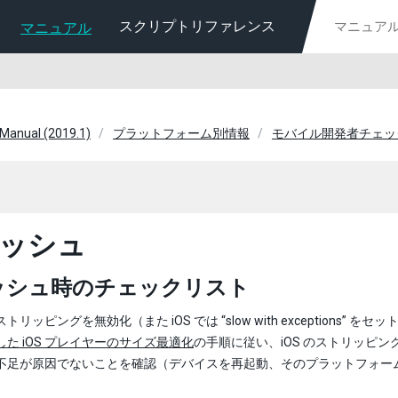
スクリプトリファレンス
マニュアル
 Manual (2019.1)
プラットフォーム別情報
モバイル開発者チェッ
ッシュ
ッシュ時のチェックリスト
トリッピングを無効化（また iOS では “slow with exceptions” をセッ
した iOS プレイヤーのサイズ最適化
の手順に従い、iOS のストリッピ
不足が原因でないことを確認（デバイスを再起動、そのプラットフォーム