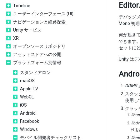
Edit
Timeline
ユーザーインターフェース (UI)
デバッグメ
ナビゲーションと経路探索
Mono 
Unity サービス
何が起きて
XR
できます。
オープンソースリポジトリ
セットに
アセットストアへの公開
Unity 
プラットフォーム別情報
Andr
スタンドアロン
macOS
DDMS
Apple TV
スタック
WebGL
使用し
iOS
クラッ
Android
libun
Facebook
libd
Windows
性を
モバイル開発者チェックリスト
libm