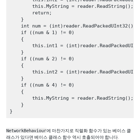
        this.MyString = reader.ReadString();

        return;

    }

    int num = (int)reader.ReadPackedUInt32();

    if ((num & 1) != 0)

    {

        this.int1 = (int)reader.ReadPackedUInt3
    }

    if ((num & 2) != 0)

    {

        this.int2 = (int)reader.ReadPackedUInt3
    }

    if ((num & 4) != 0)

    {

        this.MyString = reader.ReadString();

    }

NetworkBehaviour
에 마찬가지로 직렬화 함수가 있는 베이스 클
래스가 있다면 베이스 클래스 함수 역시 호출되어야 합니다.