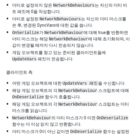
더티로 설정되지 않은
NetworkBehaviours
는 자신의 더티 비
트 패킷에 0을 작성합니다.
더티로 설정된
NetworkBehaviours
는 자신의 더티 마스크를
쓴 후, 변경된 SyncVars에 대한 값을 씁니다.
OnSerialize
가
NetworkBehaviour
에 대해 true를 반환하면
더티 마스크는 해당
NetworkBehaviour
에 대해 초기화되며, 이
값이 변경될 때까지 다시 전송되지 않습니다.
게임 오브젝트를 찾고 있는 준비된 클라이언트들에
UpdateVars
패킷이 전송됩니다.
클라이언트 측:
어떤 게임 오브젝트에 대한
UpdateVars 패킷
을 수신합니다.
해당 게임 오브젝트의 각
NetworkBehaviour
스크립트에 대해
OnDeserialize
함수가 호출됩니다.
해당 게임 오브젝트의 각
NetworkBehaviour
스크립트는 더티
마스크를 읽습니다.
NetworkBehaviour
의 더티 마스크가 0 이면
OnDeserialize
함수는 더 이상 읽지 않고 반환합니다.
더티 마스크가 0이 아닌 값이면
OnDeserialize
함수는 설정된