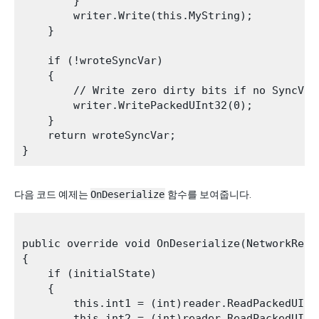
        }

        writer.Write(this.MyString);

    }

    if (!wroteSyncVar)

    {

        // Write zero dirty bits if no SyncVars
        writer.WritePackedUInt32(0);

    }

    return wroteSyncVar;

다음 코드 예제는
OnDeserialize
함수를 보여줍니다.
public override void OnDeserialize(NetworkRead
{

    if (initialState)

    {

        this.int1 = (int)reader.ReadPackedUInt3
        this.int2 = (int)reader.ReadPackedUInt3