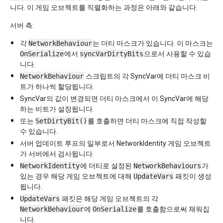
니다. 이 게임 오브젝트를 직렬화하는 과정은 아래와 같습니다.
서버 측:
각
NetworkBehaviour
는 더티 마스크가 있습니다. 이 마스크는
OnSerialize
에서
syncVarDirtyBits
으로서 사용할 수 있습
니다.
NetworkBehaviour
스크립트의 각 SyncVar에 더티 마스크 비
트가 하나씩 할당됩니다.
SyncVar의 값이 변경되면 더티 마스크에서 이 SyncVar에 해당
하는 비트가 설정됩니다.
또는
SetDirtyBit()
를 호출하면 더티 마스크에 직접 작성할
수 있습니다.
서버 업데이트 루프의 일부로서 NetworkIdentity 게임 오브젝트
가 서버에서 검사됩니다.
NetworkIdentity
에 더티로 설정된
NetworkBehaviours
가
있는 경우 해당 게임 오브젝트에 대해
UpdateVars
패킷이 생성
됩니다.
UpdateVars
패킷은 해당 게임 오브젝트의 각
NetworkBehaviour
에
OnSerialize
를 호출함으로써 채워집
니다.