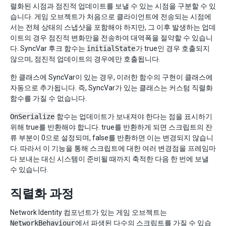
렬화된 시점과 점진적 업데이트를 보낼 수 있는 시점을 구분할 수 있
습니다. 게임 오브젝트가 처음으로 클라이언트에 전송되는 시점에
서는 전체 상태의 스냅샷을 포함해야 하지만, 그 이후 발생하는 업데
이트의 경우 점진적 변화만을 전송하여 대역폭을 절약할 수 있습니
다. SyncVar 후크 함수는
initialState
가 true인 경우 호출되지
않으며, 점진적 업데이트의 경우에만 호출됩니다.
한 클래스에 SyncVar이 있는 경우, 이러한 함수의 구현이 클래스에
자동으로 추가됩니다. 즉, SyncVar가 있는 클래스는 커스텀 직렬화
함수를 가질 수 없습니다.
OnSerialize
함수는 업데이트가 보내져야 한다는 점을 표시하기
위해 true를 반환해야 합니다. true를 반환하게 되면 스크립트의 잔
류 부분이 0으로 설정되며, false를 반환하면 이는 변경되지 않습니
다. 따라서 이 기능을 통해 스크립트에 대한 여러 변경점을 프레임마
다 보내는 대신 시스템이 준비될 때까지 축적한 다음 한 번에 보낼
수 있습니다.
직렬화 과정
Network Identity 컴포넌트가 있는 게임 오브젝트는
NetworkBehaviour
에서 파생된 다수의 스크립트를 가질 수 있습