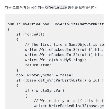
다음 코드 예제는 생성되는
OnSerialize
함수를 보여줍니다.
public override bool OnSerialize(NetworkWriter 
{

    if (forceAll)

    {

        // The first time a GameObject is sent
        writer.WritePackedUInt32((uint)this.int
        writer.WritePackedUInt32((uint)this.int
        writer.Write(this.MyString);

        return true;

    }

    bool wroteSyncVar = false;

    if ((base.get_syncVarDirtyBits() & 1u) != 0
    {

        if (!wroteSyncVar)

        {

            // Write dirty bits if this is the 
            writer.WritePackedUInt32(base.get_s