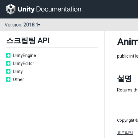
Version:
2018.1
Anim
스크립팅 API
UnityEngine
public int
l
UnityEditor
Unity
설명
Other
Returns the
Copyright ©
튜토리얼