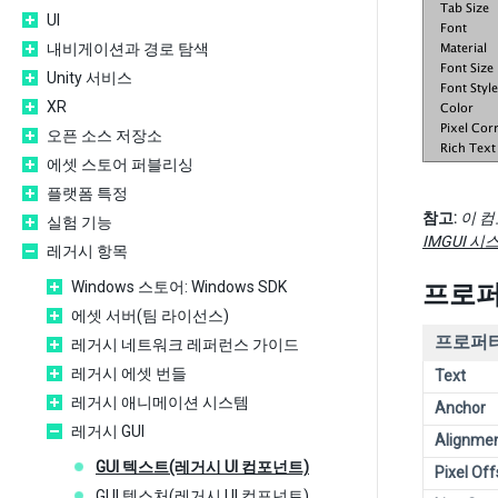
UI
내비게이션과 경로 탐색
Unity 서비스
XR
오픈 소스 저장소
에셋 스토어 퍼블리싱
플랫폼 특정
참고:
이 컴
실험 기능
IMGUI 시
레거시 항목
Windows 스토어: Windows SDK
프로
에셋 서버(팀 라이선스)
프로퍼티
레거시 네트워크 레퍼런스 가이드
레거시 에셋 번들
Text
레거시 애니메이션 시스템
Anchor
레거시 GUI
Alignme
GUI 텍스트(레거시 UI 컴포넌트)
Pixel Off
GUI 텍스처(레거시 UI 컴포넌트)