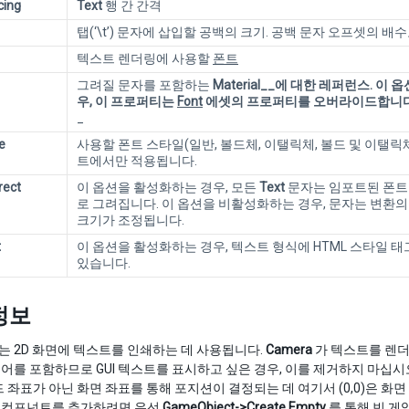
cing
Text
행 간 간격
탭(‘\t’) 문자에 삽입할 공백의 크기. 공백 문자 오프셋의 배
텍스트 렌더링에 사용할
폰트
그려질 문자를 포함하는
Material__에 대한 레퍼런스. 이 
우, 이 프로퍼티는
Font
에셋의 프로퍼티를 오버라이드합니다. 
_
e
사용할 폰트 스타일(일반, 볼드체, 이탤릭체, 볼드 및 이탤릭체
트에서만 적용됩니다.
rect
이 옵션을 활성화하는 경우, 모든
Text
문자는 임포트된 폰트
로 그려집니다. 이 옵션을 비활성화하는 경우, 문자는 변환
크기가 조정됩니다.
t
이 옵션을 활성화하는 경우, 텍스트 형식에 HTML 스타일 태
있습니다.
정보
트는 2D 화면에 텍스트를 인쇄하는 데 사용됩니다.
Camera
가 텍스트를 렌
레이어를 포함하므로 GUI 텍스트를 표시하고 싶은 경우, 이를 제거하지 마십시오.
 좌표가 아닌 화면 좌표를 통해 포지션이 결정되는 데 여기서 (0,0)은 화면 좌측
ext 컴포넌트를 추가하려면 우선
GameObject->Create Empty
를 통해 빈 