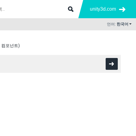
unity3d.com
언어:
한국어
I 컴포넌트)