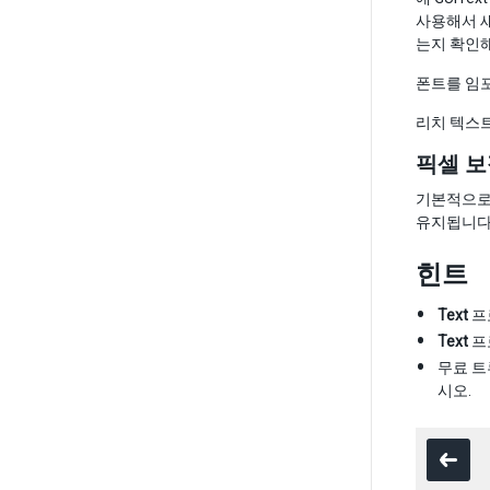
사용해서 새
는지 확인해야
폰트를 임
리치 텍스
픽셀 보정(
기본적으로 
유지됩니다
힌트
Text
프
Text
프
무료 트
시오.