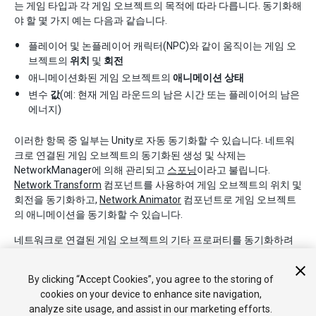
는 게임 타입과 각 게임 오브젝트의 목적에 따라 다릅니다. 동기화해
야 할 몇 가지 예는 다음과 같습니다.
플레이어 및 논플레이어 캐릭터(NPC)와 같이 움직이는 게임 오
브젝트의
위치
및
회전
애니메이션화된 게임 오브젝트의
애니메이션 상태
변수
값
(예: 현재 게임 라운드의 남은 시간 또는 플레이어의 남은
에너지)
이러한 항목 중 일부는 Unity로 자동 동기화할 수 있습니다. 네트워
크로 연결된 게임 오브젝트의 동기화된 생성 및 삭제는
NetworkManager에 의해 관리되고
스포닝
이라고 불립니다.
Network Transform
컴포넌트를 사용하여 게임 오브젝트의 위치 및
회전을 동기화하고,
Network Animator
컴포넌트로 게임 오브젝트
의 애니메이션을 동기화할 수 있습니다.
네트워크로 연결된 게임 오브젝트의 기타 프로퍼티를 동기화하려
면 스크립팅을 사용해야 합니다. 자세한 내용은
상태 동기화
를 참조
하십시오.
By clicking “Accept Cookies”, you agree to the storing of
cookies on your device to enhance site navigation,
analyze site usage, and assist in our marketing efforts.