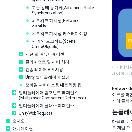
synchronization)
고급 상태 동기화(Advanced State
Synchronization)
네트워크 가시성(Network
visibility)
네트워크 가시성 커스터마이징
씬 게임 오브젝트(Scene
GameObjects)
액션 및 커뮤니케이션
클라이언트 및 서버 처리
이 이미지는
전송 레이어 API 사용
제어합니다
Unity 멀티플레이어 설정
모바일 디바이스용 네트워킹 팁
NetworkIde
멀티플레이어 컴포넌트 레퍼런스
여부를 확
(Multiplayer Component Reference)
자의 클라
멀티플레이어 클래스 레퍼런스
논플레이
UnityWebRequest
오디오
다음의 두
로 게임 
애니메이션