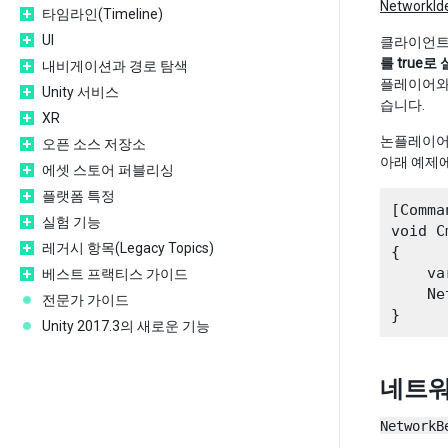
NetworkIde
타임라인(Timeline)
UI
클라이언트에
를 true
내비게이션과 경로 탐색
플레이어와
Unity 서비스
습니다.
XR
논플레이어 
오픈 소스 저장소
아래 예제
에셋 스토어 퍼블리싱
플랫폼 특정
[Comman
실험 기능
void C
레거시 항목(Legacy Topics)
{

    va
베스트 프랙티스 가이드
    Ne
전문가 가이드
Unity 2017.3의 새로운 기능
네트워
NetworkB