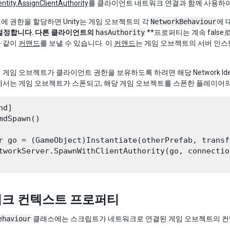
ntity.AssignClientAuthority
를 클라이언트 네트워크 연결과 함께 사용하
 권한을 할당하면 Unity는 게임 오브젝트의 각
NetworkBehaviour
에 
로 설정합니다. 다른 클라이언트의
hasAuthority
**프로퍼티는 계속 fals
 같이
커맨드
를 보낼 수 있습니다. 이
커맨드
는 게임 오브젝트의 서버 인스
게임 오브젝트가 클라이언트 권한을 보유하도록 하려면 해당 Network Ide
에서는 게임 오브젝트가 스폰되고, 해당 게임 오브젝트를 스폰한 플레이어
d]

mdSpawn()

r go = (GameObject)Instantiate(otherPrefab, transf
tworkServer.SpawnWithClientAuthority(go, connectio
크 컨텍스트 프로퍼티
ehaviour
클래스에는 스크립트가 네트워크로 연결된 게임 오브젝트의 컨텍