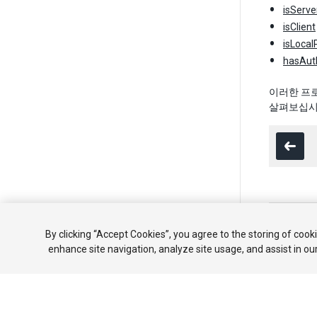
isServe
isClient
isLocal
hasAuth
이러한 프로
살펴보십시오
Copyright ©
By clicking “Accept Cookies”, you agree to the storing of cook
튜토리얼
enhance site navigation, analyze site usage, and assist in ou
Your 