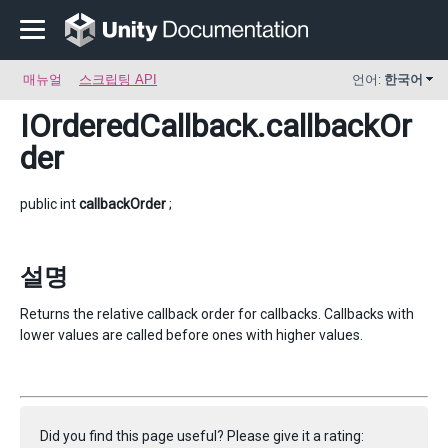
매뉴얼
스크립팅 API
언어:
한국어
IOrderedCallback
.callbackOr
der
public int
callbackOrder
;
설명
Returns the relative callback order for callbacks. Callbacks with
lower values are called before ones with higher values.
Did you find this page useful? Please give it a rating: