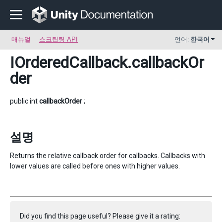
매뉴얼
스크립팅 API
언어:
한국어
IOrderedCallback
.callbackOr
der
public int
callbackOrder
;
설명
Returns the relative callback order for callbacks. Callbacks with
lower values are called before ones with higher values.
Did you find this page useful? Please give it a rating: