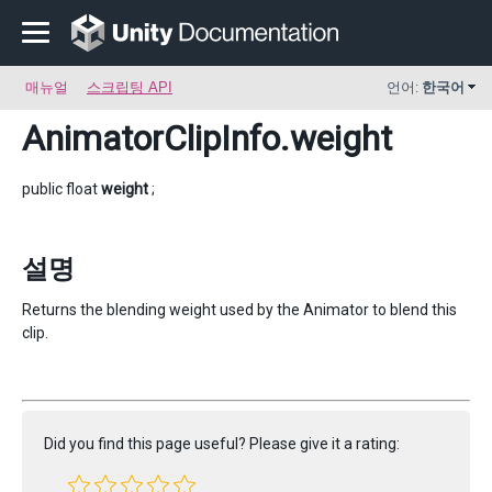
매뉴얼
스크립팅 API
언어:
한국어
AnimatorClipInfo
.weight
public float
weight
;
설명
Returns the blending weight used by the Animator to blend this
clip.
Did you find this page useful? Please give it a rating: