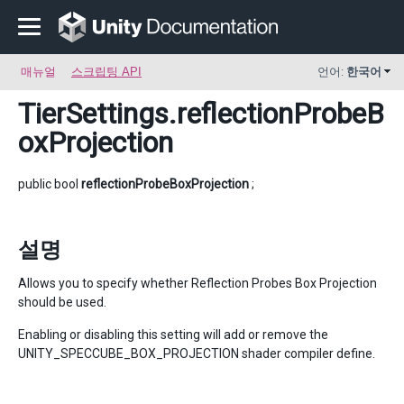
매뉴얼
스크립팅 API
언어:
한국어
TierSettings
.reflectionProbeB
oxProjection
public bool
reflectionProbeBoxProjection
;
설명
Allows you to specify whether Reflection Probes Box Projection
should be used.
Enabling or disabling this setting will add or remove the
UNITY_SPECCUBE_BOX_PROJECTION shader compiler define.