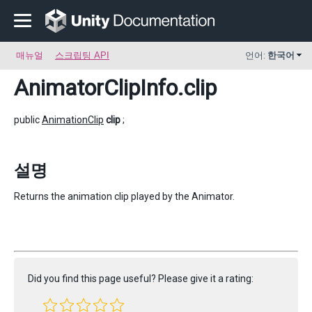
매뉴얼
스크립팅 API
언어:
한국어
AnimatorClipInfo
.clip
public
AnimationClip
clip
;
설명
Returns the animation clip played by the Animator.
Did you find this page useful? Please give it a rating: