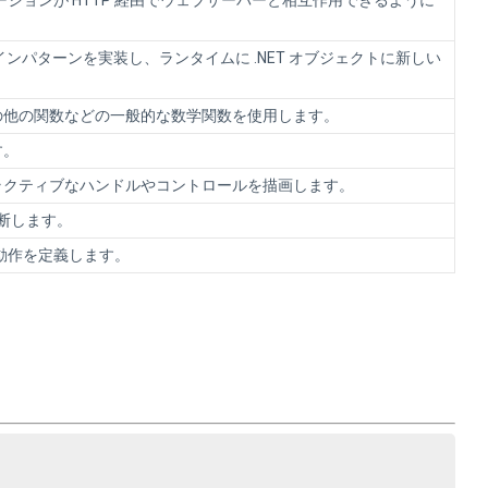
プリケーションが HTTP 経由でウェブサーバーと相互作用できるように
ターのデザインパターンを実装し、ランタイムに .NET オブジェクトに新しい
の他の関数などの一般的な数学関数を使用します。
す。
ラクティブなハンドルやコントロールを描画します。
診断します。
別な動作を定義します。