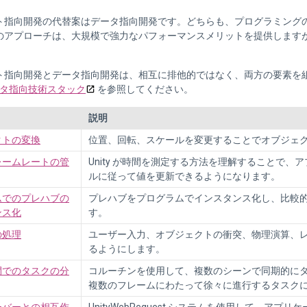
ト指向開発の代替案はデータ指向開発です。どちらも、プログラミング
のアプローチは、大規模で強力なパフォーマンスメリットを提供します
ト指向開発とデータ指向開発は、相互に排他的ではなく、両方の要素を
のデータ指向技術スタック
を参照してください。
説明
クトの変換
位置、回転、スケールを変更することでオブジェ
レームレートの管
Unity が時間を測定する方法を理解することで
ルに従って値を更新できるようになります。
ムでのプレハブの
プレハブをプログラムでインスタンス化し、比較
ンス化
す。
の処理
ユーザー入力、オブジェクトの衝突、物理演算、
るようにします。
間でのタスクの分
コルーチンを使用して、複数のシーンで同期的に
複数のフレームにわたって徐々に進行するタスク