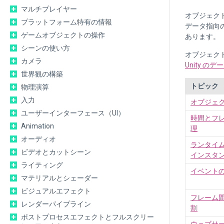
マルチプレイヤー
オブジェク
プラットフォーム特有の情報
データ指向
ゲームオブジェクトの操作
あります。
シーンの使い方
オブジェク
カメラ
Unity 
世界観の構築
トピック
物理演算
入力
オブジェ
ユーザーインターフェース（UI）
時間とフ
Animation
理
オーディオ
ランタイ
ビデオとカットシーン
インスタ
ライティング
イベント
マテリアルとシェーダー
ビジュアルエフェクト
フレーム
レンダーパイプライン
割
ポストプロセスエフェクトとフルスクリー