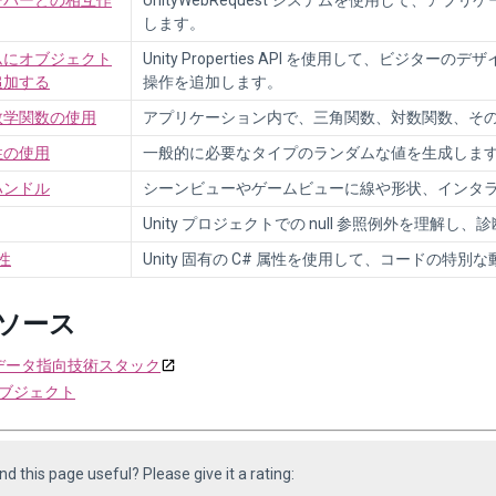
ーバーとの相互作
UnityWebRequest システムを使用して、ア
します。
ムにオブジェクト
Unity Properties API を使用して、ビジ
追加する
操作を追加します。
数学関数の使用
アプリケーション内で、三角関数、対数関数、そ
性の使用
一般的に必要なタイプのランダムな値を生成しま
ハンドル
シーンビューやゲームビューに線や形状、インタ
Unity プロジェクトでの null 参照例外を理解し、
属性
Unity 固有の C# 属性を使用して、コードの特
ソース
 のデータ指向技術スタック
ブジェクト
ind this page useful? Please give it a rating: