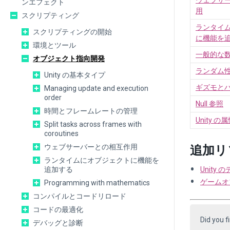
ウェブサ
ンエフェクト
用
スクリプティング
ランタイ
スクリプティングの開始
に機能を
環境とツール
一般的な
オブジェクト指向開発
ランダム
Unity の基本タイプ
ギズモと
Managing update and execution
order
Null 参照
時間とフレームレートの管理
Unity の
Split tasks across frames with
coroutines
ウェブサーバーとの相互作用
追加リ
ランタイムにオブジェクトに機能を
追加する
Unity
ゲームオ
Programming with mathematics
コンパイルとコードリロード
コードの最適化
Did you f
デバッグと診断