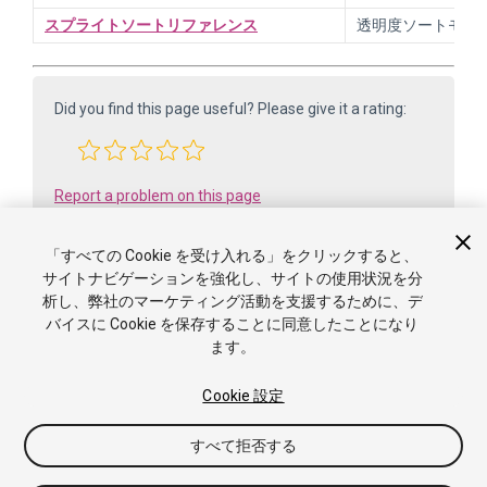
スプライトソートリファレンス
透明度ソートモー
Did you find this page useful? Please give it a rating:
Report a problem on this page
「すべての Cookie を受け入れる」をクリックすると、
サイトナビゲーションを強化し、サイトの使用状況を分
析し、弊社のマーケティング活動を支援するために、デ
バイスに Cookie を保存することに同意したことになり
ます。
Cookie 設定
Copyright ©2005-2025 Unity Technologies. All rights reserved. Built
from 6000.0.65f1 (f34bf41fecc5). Built on: 2025-12-15.
すべて拒否する
チュートリアル
Answers
ナレッジベース
フォーラ
ム
Asset Store
利用規約
法的情報
プライバシーポリ