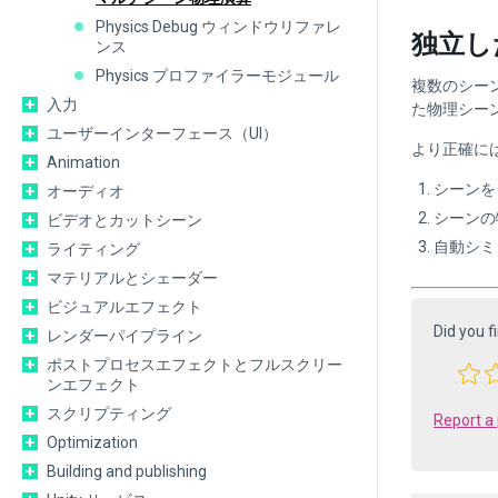
Physics Debug ウィンドウリファレ
独立し
ンス
Physics プロファイラーモジュール
複数のシー
入力
た物理シーン
ユーザーインターフェース（UI）
より正確に
Animation
シーンを
オーディオ
シーンの
ビデオとカットシーン
自動シミ
ライティング
マテリアルとシェーダー
ビジュアルエフェクト
Did you f
レンダーパイプライン
ポストプロセスエフェクトとフルスクリー
ンエフェクト
スクリプティング
Report a
Optimization
Building and publishing