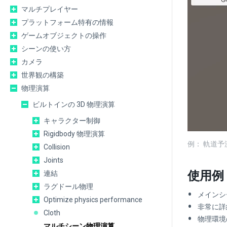
マルチプレイヤー
プラットフォーム特有の情報
ゲームオブジェクトの操作
シーンの使い方
カメラ
世界観の構築
物理演算
ビルトインの 3D 物理演算
キャラクター制御
Rigidbody 物理演算
例： 軌道予
Collision
Joints
使用例
連結
ラグドール物理
メインシ
Optimize physics performance
非常に詳
Cloth
物理環境
マルチシーン物理演算