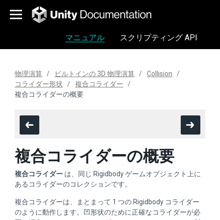
マニュアル
スクリプティング API
物理演算
ビルトインの 3D 物理演算
Collision
コライダー形状
複合コライダー
複合コライダーの概要
複合コライダーの概要
複合コライダー
は、同じ Rigidbody ゲームオブジェクト上に
あるコライダーのコレクションです。
複合コライダーは、まとまって 1 つの Rigidbody コライダー
のように動作します。凹形状のために正確なコライダーが必