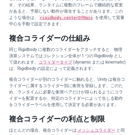
す。その結果、ランタイムに複数のフレームで継続的な変更
があると、予期しない動作が発生することがあります。この
ような場合は、
を使用して質量
rigidbody.centerOfMass
中心を手動で設定できます。
複合コライダーの仕組み
同じ Rigidbody に複数のコライダーをアタッチすると、物理
演算システムではコレクション全体が 1 つの Rigidbody とし
て扱われます。
コライダータイプ
(dynamic または kinematic)
は、Rigidbody の設定によって定義されます。
複合コライダーが別のコライダーに触れると、Unity は複合コ
ライダーに属するコライダー別に衝突を登録します。このた
め、ランタイムに必要な衝突ペアだけが得られるようにコラ
イダーを配置するか、特定のコライダーによって生じる動作
をコライダーラベルを使用して決定する必要があります。
複合コライダーの利点と制限
ほとんどの場合、複合コライダーは
メッシュコライダー
と同