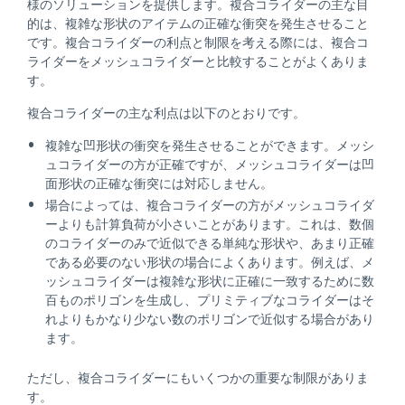
様のソリューションを提供します。複合コライダーの主な目
的は、複雑な形状のアイテムの正確な衝突を発生させること
です。複合コライダーの利点と制限を考える際には、複合コ
ライダーをメッシュコライダーと比較することがよくありま
す。
複合コライダーの主な利点は以下のとおりです。
複雑な凹形状の衝突を発生させることができます。メッシ
ュコライダーの方が正確ですが、メッシュコライダーは凹
面形状の正確な衝突には対応しません。
場合によっては、複合コライダーの方がメッシュコライダ
ーよりも計算負荷が小さいことがあります。これは、数個
のコライダーのみで近似できる単純な形状や、あまり正確
である必要のない形状の場合によくあります。例えば、メ
ッシュコライダーは複雑な形状に正確に一致するために数
百ものポリゴンを生成し、プリミティブなコライダーはそ
れよりもかなり少ない数のポリゴンで近似する場合があり
ます。
ただし、複合コライダーにもいくつかの重要な制限がありま
す。