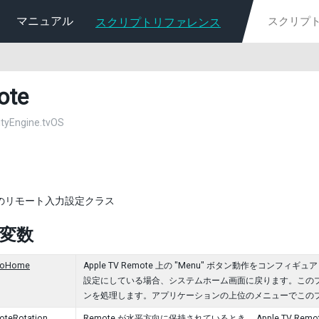
マニュアル
スクリプトリファレンス
ote
nityEngine.tvOS
TV のリモート入力設定クラス
c 変数
tToHome
Apple TV Remote 上の "Menu" ボタン動作をコンフィギュ
設定にしている場合、システムホーム画面に戻ります。このプロパテ
ンを処理します。アプリケーションの上位のメニューでこのプロ
oteRotation
Remote が水平方向に保持されているとき、 Apple TV