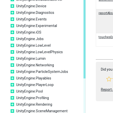
UnityEngine.Device
UnityEngine.Diagnostics
reportAb
UnityEngine.Events
UnityEngine.Experimental
UnityEngine.iOS
touchesE
UnityEngine.Jobs
UnityEngine.LowLevel
UnityEngine.LowLevelPhysics
UnityEngine.Lumin
UnityEngine.Networking
Did you 
UnityEngine.ParticleSystemJobs
UnityEngine.Playables
UnityEngine.PlayerLoop
Report 
UnityEngine.Pool
UnityEngine.Profiling
UnityEngine.Rendering
UnityEngine.SceneManagement