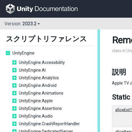
Version:
2023.2
Rem
スクリプトリファレンス
class in U
UnityEngine
UnityEngine.Accessibility
UnityEngine.AI
説明
UnityEngine.Analytics
Apple 
UnityEngine.Android
UnityEngine.Animations
Stati
UnityEngine.Apple
UnityEngine.Assertions
allowExi
UnityEngine.Audio
UnityEngine.CrashReportHandler
UnityEngine.DedicatedServer
allowRem