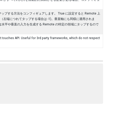
する方法をコンフィギュアします。 True に設定すると Remote 上
す（左端につれてタップする場合は -1)。垂直軸にも同様に適用されま
は水平や垂直の入力を生成する Remote の特定の領域にタップするので
.touches API. Useful for 3rd party frameworks, which do not respect