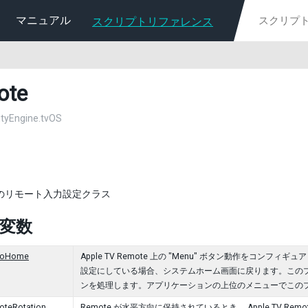
マニュアル
スクリプトリファレンス
ote
nityEngine.tvOS
TV のリモート入力設定クラス
c 変数
tToHome
Apple TV Remote 上の "Menu" ボタン動作をコンフィギュ
設定にしている場合、システムホーム画面に戻ります。このプロパテ
ンを処理します。アプリケーションの上位のメニューでこのプロ
oteRotation
Remote が水平方向に保持されているとき、 Apple TV