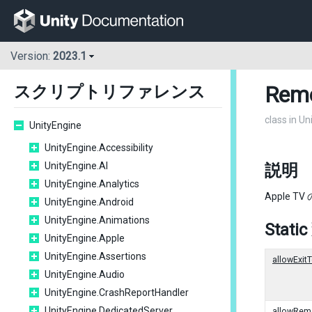
Version:
2023.1
Rem
スクリプトリファレンス
class in U
UnityEngine
UnityEngine.Accessibility
UnityEngine.AI
説明
UnityEngine.Analytics
Apple 
UnityEngine.Android
UnityEngine.Animations
Stati
UnityEngine.Apple
UnityEngine.Assertions
allowExi
UnityEngine.Audio
UnityEngine.CrashReportHandler
UnityEngine.DedicatedServer
allowRem