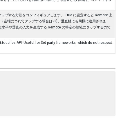
する方法をコンフィギュアします。 True に設定すると Remote 上
す（左端につれてタップする場合は -1)。垂直軸にも同様に適用されま
は水平や垂直の入力を生成する Remote の特定の領域にタップするので
.touches API. Useful for 3rd party frameworks, which do not respect