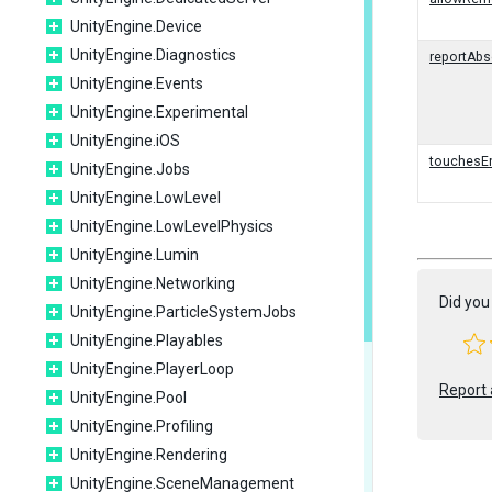
UnityEngine.Device
UnityEngine.Diagnostics
reportAb
UnityEngine.Events
UnityEngine.Experimental
UnityEngine.iOS
touchesE
UnityEngine.Jobs
UnityEngine.LowLevel
UnityEngine.LowLevelPhysics
UnityEngine.Lumin
UnityEngine.Networking
Did you 
UnityEngine.ParticleSystemJobs
UnityEngine.Playables
UnityEngine.PlayerLoop
Report 
UnityEngine.Pool
UnityEngine.Profiling
UnityEngine.Rendering
UnityEngine.SceneManagement