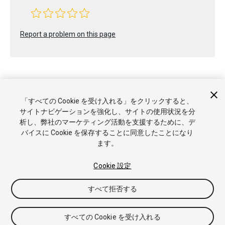
Report a problem on this page
「すべての Cookie を受け入れる」をクリックすると、
Copyright © 2023 Unity Technologies. Publication 2023.2
サイトナビゲーションを強化し、サイトの使用状況を分
チュートリアル
Answers
ナレッジベース
フォーラム
アセ
析し、弊社のマーケティング活動を支援するために、デ
ットストア
商標と利用規約
法律関連
プライバシーポリシー
バイスに Cookie を保存することに同意したことになり
クッキー
私の個人情報を販売または共有しない
ます。
Cookie 優先設定
Cookie 設定
すべて拒否する
すべての Cookie を受け入れる