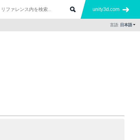
unity3d.com
言語:
日本語
）