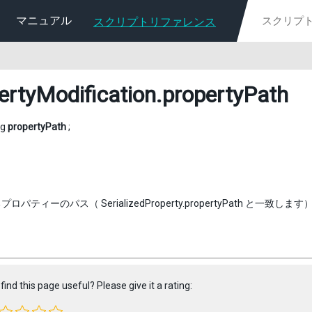
マニュアル
スクリプトリファレンス
ertyModification
.propertyPath
ng
propertyPath
;
パティーのパス（ SerializedProperty.propertyPath と一致します
find this page useful? Please give it a rating: