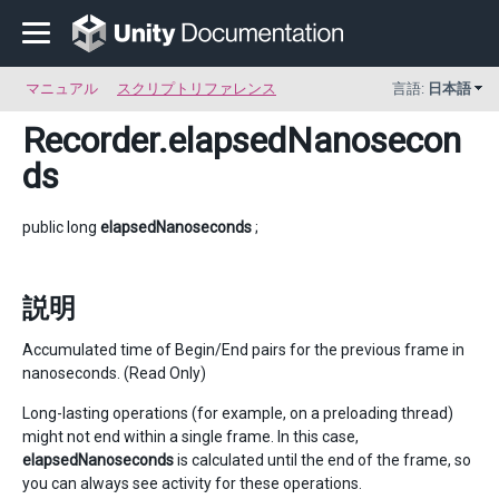
マニュアル
スクリプトリファレンス
言語:
日本語
Recorder
.elapsedNanosecon
ds
public long
elapsedNanoseconds
;
説明
Accumulated time of Begin/End pairs for the previous frame in
nanoseconds. (Read Only)
Long-lasting operations (for example, on a preloading thread)
might not end within a single frame. In this case,
elapsedNanoseconds
is calculated until the end of the frame, so
you can always see activity for these operations.