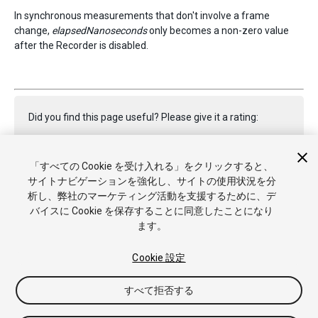
In synchronous measurements that don't involve a frame
change,
elapsedNanoseconds
only becomes a non-zero value
after the Recorder is disabled.
Did you find this page useful? Please give it a rating:
「すべての Cookie を受け入れる」をクリックすると、
Report a problem on this page
サイトナビゲーションを強化し、サイトの使用状況を分
析し、弊社のマーケティング活動を支援するために、デ
バイスに Cookie を保存することに同意したことになり
ます。
Cookie 設定
Copyright © 2023 Unity Technologies. Publication 2023.2
すべて拒否する
チュートリアル
Answers
ナレッジベース
フォーラム
アセ
ットストア
商標と利用規約
法律関連
プライバシーポリシー