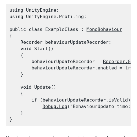
using UnityEngine;

using UnityEngine.Profiling;
public class ExampleClass : 
MonoBehaviour
{

Recorder
 behaviourUpdateRecorder;

    void Start()

    {

        behaviourUpdateRecorder = 
Recorder.Get
        behaviourUpdateRecorder.enabled = true;
    }
    void 
Update
()

    {

        if (behaviourUpdateRecorder.isValid)

Debug.Log
("BehaviourUpdate time: "
    }
