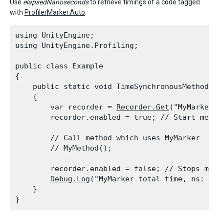
Use
elapsedNanoseconds
to retrieve timings of a code tagged
with
ProfilerMarker.Auto
.
using UnityEngine;

using UnityEngine.Profiling;
public class Example

{

    public static void TimeSynchronousMethodWit
    {

        var recorder = 
Recorder.Get
("MyMarker")
        recorder.enabled = true; // Start meas
        // Call method which uses MyMarker

        // MyMethod();
        recorder.enabled = false; // Stops mea
Debug.Log
("MyMarker total time, ns: " 
    }
