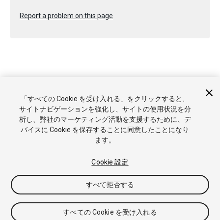
Report a problem on this page
Copyright © 2023 Unity Technologies. Publication 2023.2
「すべての Cookie を受け入れる」をクリックすると、
チュートリアル
Answers
ナレッジベース
フォーラム
アセ
サイトナビゲーションを強化し、サイトの使用状況を分
ットストア
商標と利用規約
法律関連
プライバシーポリシー
析し、弊社のマーケティング活動を支援するために、デ
クッキー
私の個人情報を販売または共有しない
バイスに Cookie を保存することに同意したことになり
Cookie 優先設定
ます。
Cookie 設定
すべて拒否する
すべての Cookie を受け入れる