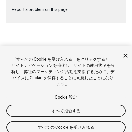
Report a problem on this page
Copyright © 2017 Unity Technologies. Publication 2017.2
「すべての Cookie を受け入れる」をクリックすると、
チュートリアル
Answers
ナレッジベース
フォーラム
アセ
サイトナビゲーションを強化し、サイトの使用状況を分
ットストア
商標と利用規約
法律関連
プライバシーポリシー
析し、弊社のマーケティング活動を支援するために、デ
クッキー
私の個人情報を販売または共有しない
バイスに Cookie を保存することに同意したことになり
Cookie 優先設定
ます。
Cookie 設定
すべて拒否する
すべての Cookie を受け入れる