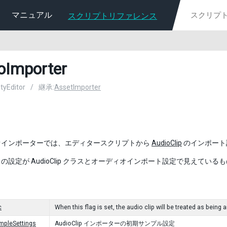
マニュアル
スクリプトリファレンス
oImporter
ityEditor
/
継承:
AssetImporter
オインポーターでは、エディタースクリプトから
AudioClip
のインポート
の設定が AudioClip クラスとオーディオインポート設定で見えている
c
When this flag is set, the audio clip will be treated as being
mpleSettings
AudioClip インポーターの初期サンプル設定