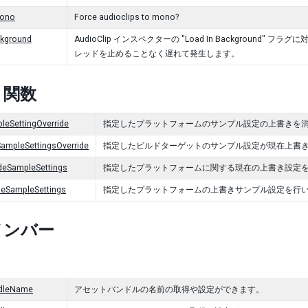
Mono
Force audioclips to mono?
ckground
AudioClip インスペクターの "Load In Backgrou
レッドを止めることなく遅れて発生します。
c 関数
leSettingOverride
指定したプラットフォームのサンプル設定の上書きを
ampleSettingsOverride
指定したビルドターゲットのサンプル設定が現在上書
deSampleSettings
指定したプラットフォームに関する現在の上書き設定
deSampleSettings
指定したプラットフォームの上書きサンプル設定を行
メンバー
dleName
アセットバンドルの名前の取得や設定ができます。