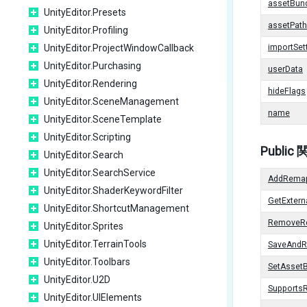
assetBund
UnityEditor.Presets
assetPath
UnityEditor.Profiling
UnityEditor.ProjectWindowCallback
importSet
UnityEditor.Purchasing
userData
UnityEditor.Rendering
hideFlags
UnityEditor.SceneManagement
name
UnityEditor.SceneTemplate
UnityEditor.Scripting
Public
UnityEditor.Search
UnityEditor.SearchService
AddRema
UnityEditor.ShaderKeywordFilter
GetExter
UnityEditor.ShortcutManagement
RemoveR
UnityEditor.Sprites
UnityEditor.TerrainTools
SaveAndR
UnityEditor.Toolbars
SetAsset
UnityEditor.U2D
Supports
UnityEditor.UIElements