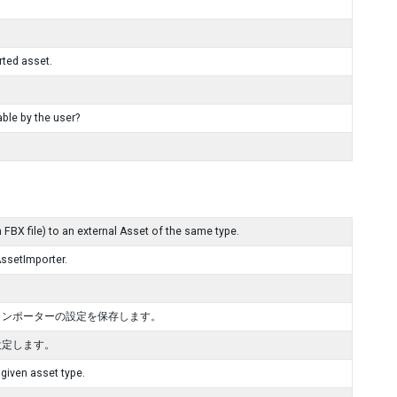
rted asset.
ble by the user?
FBX file) to an external Asset of the same type.
AssetImporter.
インポーターの設定を保存します。
設定します。
given asset type.