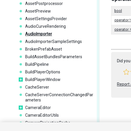
AssetPostprocessor
AssetPreview
bool
AssetSettingsProvider
operator !
AudioCurveRendering
operator 
AudioImporter
AudioImporterSampleSettings
BrokenPrefabAsset
BuildAssetBundlesParameters
Did you 
BuildPipeline
BuildPlayerOptions
BuildPlayerWindow
Report 
CacheServer
CacheServerConnectionChangedPar
ameters
CameraEditor
CameraEditorUtils
CameraProjectionCache
Copyright ©
ChangeAssetObjectPropertiesEvent