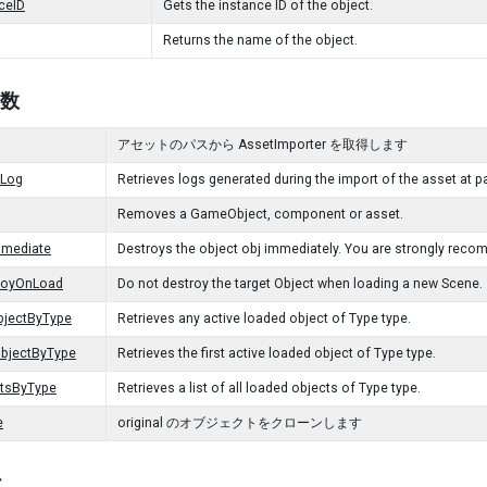
ceID
Gets the instance ID of the object.
Returns the name of the object.
関数
アセットのパスから AssetImporter を取得します
tLog
Retrieves logs generated during the import of the asset at p
Removes a GameObject, component or asset.
mmediate
Destroys the object obj immediately. You are strongly reco
royOnLoad
Do not destroy the target Object when loading a new Scene.
bjectByType
Retrieves any active loaded object of Type type.
ObjectByType
Retrieves the first active loaded object of Type type.
ctsByType
Retrieves a list of all loaded objects of Type type.
e
original のオブジェクトをクローンします
r