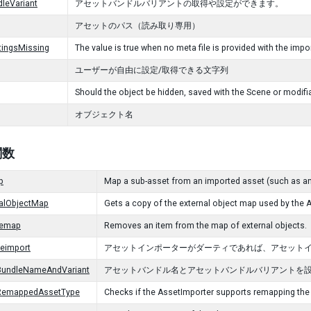
leVariant
アセットバンドルバリアントの取得や設定ができます。
アセットのパス（読み取り専用）
tingsMissing
The value is true when no meta file is provided with the impo
ユーザーが自由に設定/取得できる文字列
Should the object be hidden, saved with the Scene or modifia
オブジェクト名
 関数
p
Map a sub-asset from an imported asset (such as an 
nalObjectMap
Gets a copy of the external object map used by the 
emap
Removes an item from the map of external objects.
eimport
アセットインポーターがダーティであれば、アセット
BundleNameAndVariant
アセットバンドル名とアセットバンドルバリアントを
RemappedAssetType
Checks if the AssetImporter supports remapping the 