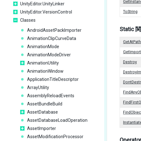
GetInstan
UnityEditor.UnityLinker
UnityEditor.VersionControl
ToString
Classes
Static 
AndroidAssetPackImporter
AnimationClipCurveData
GetAtPath
AnimationMode
GetImpor
AnimationModeDriver
Destroy
AnimationUtility
AnimationWindow
DestroyI
ApplicationTitleDescriptor
DontDest
ArrayUtility
FindAnyO
AssemblyReloadEvents
FindFirst
AssetBundleBuild
AssetDatabase
FindObje
AssetDatabaseLoadOperation
Instantiat
AssetImporter
AssetModificationProcessor
Operato