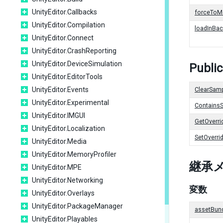
UnityEditor.Callbacks
forceTo
UnityEditor.Compilation
loadInBa
UnityEditor.Connect
UnityEditor.CrashReporting
UnityEditor.DeviceSimulation
Publi
UnityEditor.EditorTools
UnityEditor.Events
ClearSamp
UnityEditor.Experimental
ContainsS
UnityEditor.IMGUI
GetOverri
UnityEditor.Localization
SetOverri
UnityEditor.Media
UnityEditor.MemoryProfiler
継承
UnityEditor.MPE
UnityEditor.Networking
変数
UnityEditor.Overlays
UnityEditor.PackageManager
assetBun
UnityEditor.Playables