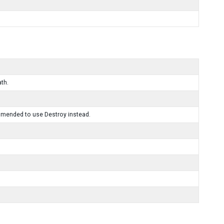
ath.
mmended to use Destroy instead.