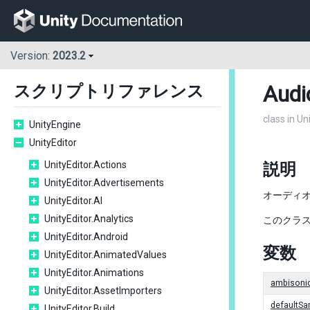
Version:
2023.2
Audi
スクリプトリファレンス
class in Un
UnityEngine
UnityEditor
UnityEditor.Actions
説明
UnityEditor.Advertisements
オーディ
UnityEditor.AI
UnityEditor.Analytics
このクラス
UnityEditor.Android
変数
UnityEditor.AnimatedValues
UnityEditor.Animations
ambisoni
UnityEditor.AssetImporters
defaultSa
UnityEditor.Build